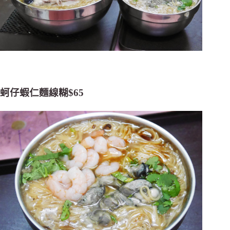
蚵仔蝦仁麵線糊$65