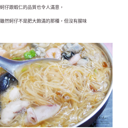
蚵仔跟蝦仁的品質也令人滿意，
雖然蚵仔不是肥大飽滿的那種，但沒有腥味