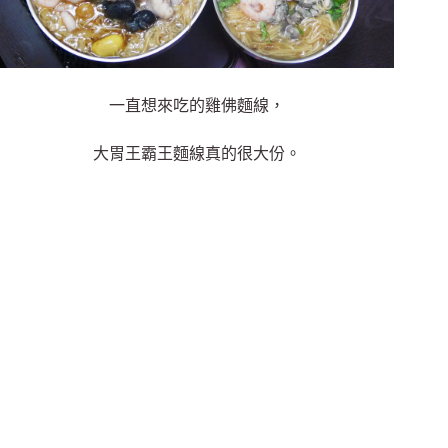
一直想來吃的雞佛麵線，
大胃王霸王麵線真的很大份。