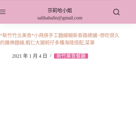
跳
莎莉哈小姐
至
salihahalin@gmail.com
主
要
內
*新竹竹北美食*小飛俠手工麵線糊新泰路總舖~想吃很久
容
的雞佛麵線,蝦仁大腸蚵仔多種海陸搭配,菜單
2021 年 1 月 4 日
新竹美食餐廳