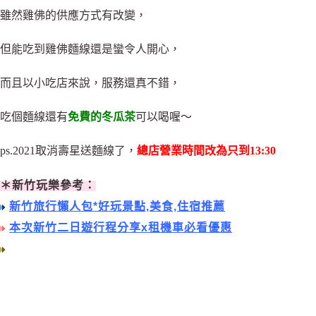
雖然雞佛的供應方式有改變
，
但能吃到雞佛麵線還是蠻令人開心
，
而且以小吃店來說，服務還真不錯，
吃個麵線還有
免費的冬瓜茶
可以喝喔～
ps.2021取消壽星送麵線了，
總店營業時間改為只到13:30
＊新竹玩樂參考：
新竹旅行懶人包*好玩景點,美食,住宿推薦
本次新竹二日遊行程分享x租機車必看優惠