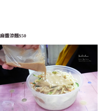
麻醬涼麵$50