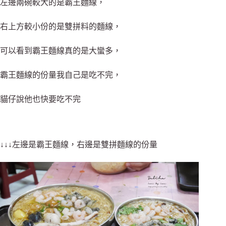
左邊兩碗較大的是霸王麵線，
右上方較小份的是雙拼料的麵線，
可以看到霸王麵線真的是大蠻多，
霸王麵線的份量我自己是吃不完，
貓仔說他也快要吃不完
↓↓↓左邊是霸王麵線，右邊是雙拼麵線的份量