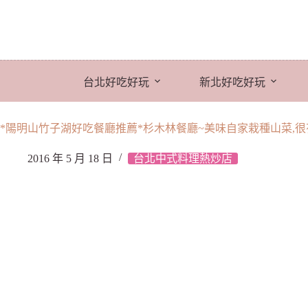
跳
至
主
要
內
台北好吃好玩
新北好吃好玩
容
*陽明山竹子湖好吃餐廳推薦*杉木林餐廳~美味自家栽種山菜,
2016 年 5 月 18 日
台北中式料理熱炒店