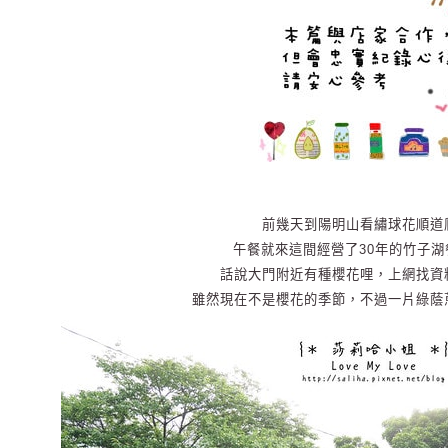
前幾天到陽明山看繡球花順道
午餐就來這間經營了30年的竹子
話說大門附近有種櫻花哩，上網找資
雖然現在不是櫻花的季節，不過一片綠蔭