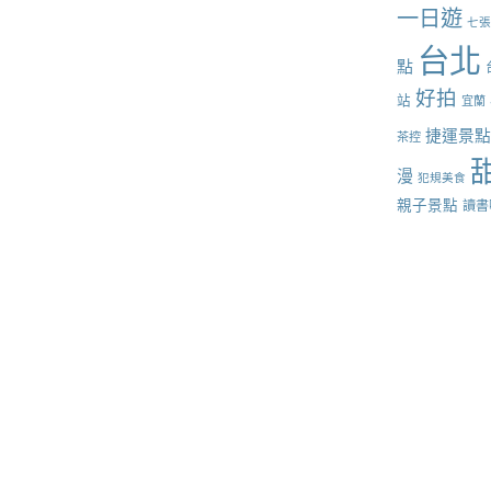
一日遊
七
台北
點
好拍
站
宜蘭
捷運景
茶控
漫
犯規美食
親子景點
讀書