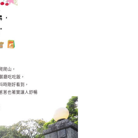
爬爬山，
湖餐廳吃吃飯，
料時剛好看到，
蔥蔥也著實讓人舒暢