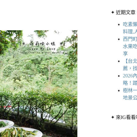
章
條
分
✦ 近期文章
件
類
的
吃素懶
結
料理,
果
西門
水果
享
【台
薦，
202
略！
樹林一
地景公
✦ 來IG看