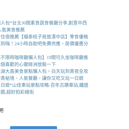
人包*台北30間素食蔬食餐廳分享,創意中西
人氣美食推薦
町住宿推薦【福泰桔子商旅漢中店】零食優格
吃到嗨！24小時自助吧免費供應，房價優惠分
北不限時咖啡廳懶人包】19間可久坐咖啡廳推
找個喜歡的心靈綠洲放鬆一下
6內湖大直美食景點懶人包，白天玩到黑夜全攻
踏青秘境、人氣餐廳，讓你又吃又玩一日遊
日遊*山佳車站景點攻略-百年古蹟車站,鐵道
園,超好拍彩繪街
看吧