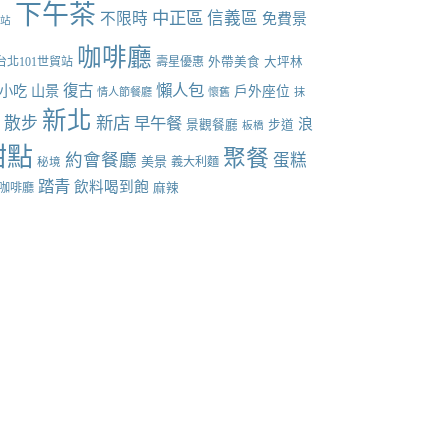
下午茶
中正區
信義區
不限時
免費景
張站
咖啡廳
台北101世貿站
壽星優惠
外帶美食
大坪林
懶人包
復古
小吃
山景
戶外座位
情人節餐廳
懷舊
抹
新北
散步
新店
早午餐
點
浪
景觀餐廳
步道
板橋
甜點
聚餐
約會餐廳
蛋糕
美景
義大利麵
秘境
踏青
飲料喝到飽
咖啡廳
麻辣