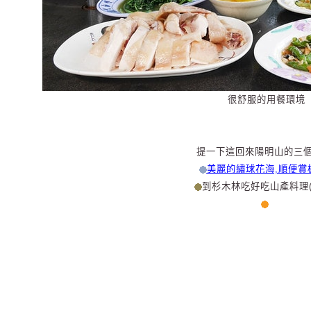
很舒服的用餐環境
提一下這回來陽明山的三
美麗的繡球花海,順便賞
到杉木林吃好吃山產料理(