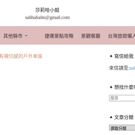
莎莉哈小姐
salihahalin@gmail.com
其他縣市
捷運景點攻略
景觀餐廳
台灣旅遊懶
很有親切感的戶外傘座
✦ 寫信給我
來信請至:
sa
✦ 想找什麼
找
不
✦ 文章分類
到
符
✦
文
合