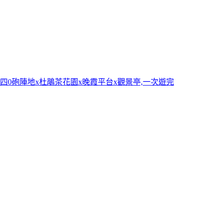
四0砲陣地x杜鵑茶花園x晚霞平台x觀景亭,一次遊完