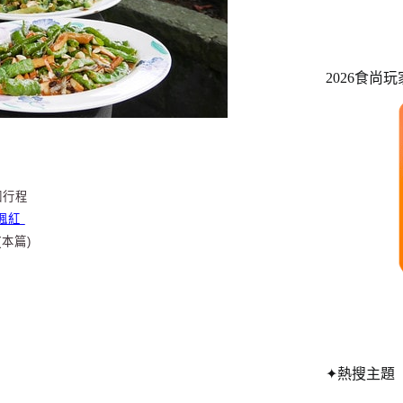
2026食尚
個行程
楓紅
本篇)
✦熱搜主題