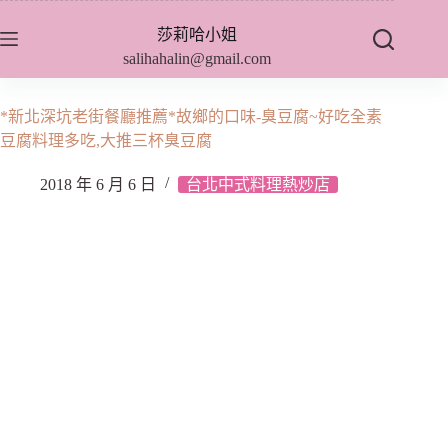
跳
莎莉哈小姐
至
salihahalin@gmail.com
主
要
內
*新北深坑老街餐廳推薦*故鄉的口味-臭豆腐~好吃全素
容
豆腐料理多吃,大推三杯臭豆腐
2018 年 6 月 6 日
台北中式料理熱炒店