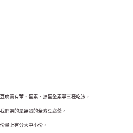
豆腐羹有葷、蛋素、無蛋全素等三種吃法，
我們選的是無蛋的全素豆腐羹，
份量上有分大中小份，