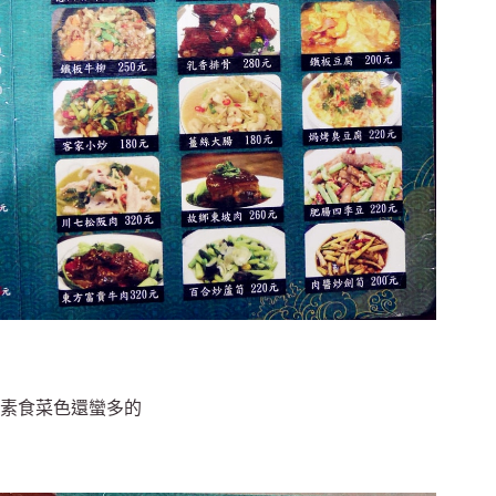
素食菜色還蠻多的