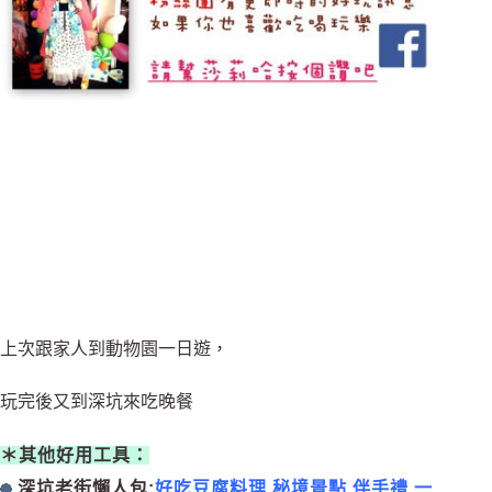
上次跟家人到動物園一日遊，
玩完後又到深坑來吃晚餐
＊其他好用工具：
深坑老街懶人包:
好吃豆腐料理,秘境景點,伴手禮,一