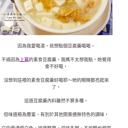
因為我愛喝湯，就想點個豆腐羹喝喝，
不過因為
上篇
的素食豆腐羹，我媽不太想我點，她覺得
會不好喝，
沒想到這裡的素食豆腐羹好喝耶～她的眼睛都亮起來
了，
這道豆腐羹內料雖然不算多種，
但味道極為豐富，有別於其他間普通無特色的調味，