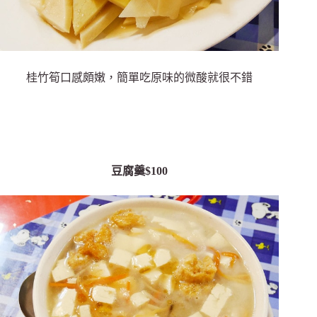
桂竹筍口感頗嫩，簡單吃原味的微酸就很不錯
豆腐羹$100