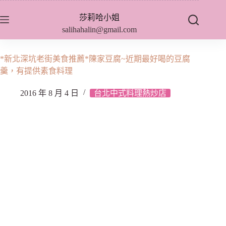
跳
莎莉哈小姐
至
salihahalin@gmail.com
主
要
內
*新北深坑老街美食推薦*陳家豆腐~近期最好喝的豆腐
容
羹，有提供素食料理
2016 年 8 月 4 日
台北中式料理熱炒店