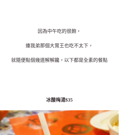
因為中午吃的很飽，
連我弟那個大胃王也吃不太下，
就隨便點個幾道解解饞，以下都是全素的餐點
冰酸梅湯$35