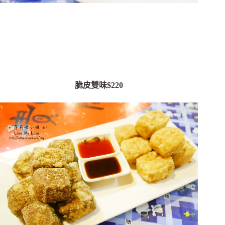
脆皮雙味$220