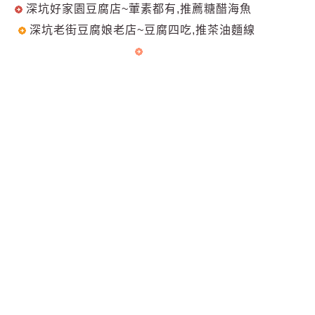
深坑好家園豆腐店~葷素都有,推薦糖醋海魚
深坑老街豆腐娘老店~豆腐四吃,推茶油麵線