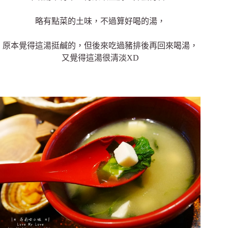
略有點菜的土味，不過算好喝的湯，
原本覺得這湯挺鹹的，但後來吃過豬排後再回來喝湯，
又覺得這湯很清淡XD