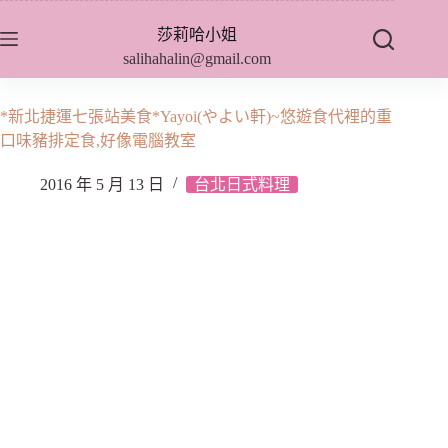
跳
莎莉哈小姐
至
salihahalin@gmail.com
主
要
內
*新北捷運七張站美食*Yayoi(やよい軒)~悠遊食代裡的重
容
口味豬排定食,好像電腦教室
2016 年 5 月 13 日
台北日式料理