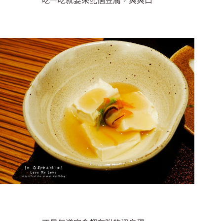
吃一吃就要來配個豆腐，爽爽口