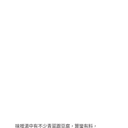
味噌湯中有不少青菜跟豆腐，算蠻有料，