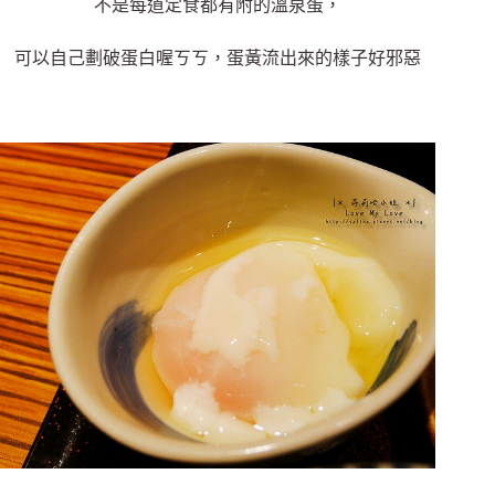
不是每道定食都有附的溫泉蛋，
可以自己劃破蛋白喔ㄎㄎ，蛋黃流出來的樣子好邪惡