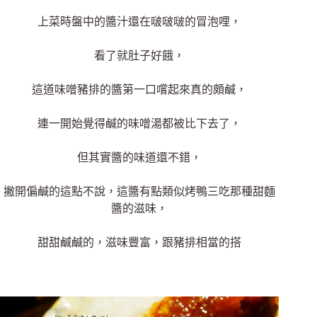
上菜時盤中的醬汁還在啵啵啵的冒泡哩，
看了就肚子好餓，
這道味噌豬排的醬第一口嚐起來真的頗鹹，
連一開始覺得鹹的味噌湯都被比下去了，
但其實醬的味道還不錯，
撇開偏鹹的這點不說，這醬有點類似烤鴨三吃那種甜麵
醬的滋味，
甜甜鹹鹹的，滋味豐富，跟豬排相當的搭