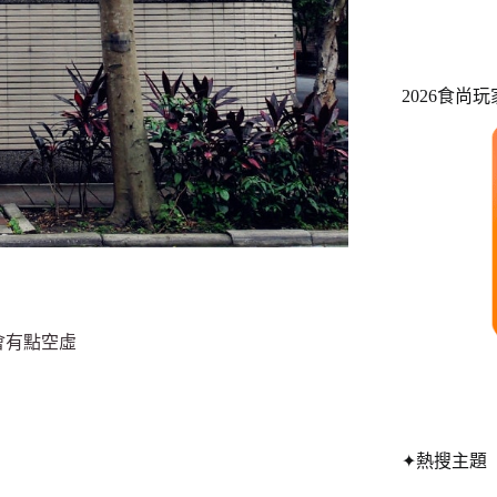
2026食尚
，
會有點空虛
✦熱搜主題