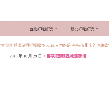
跳
至
主
要
內
台北好吃好玩
新北好吃好玩
容
*新北小碧潭站附近餐廳*Nourish元力廚房~中央五街上的健康
2018 年 10 月 29 日
台北中式料理熱炒店