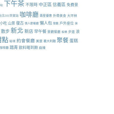
下午茶
中正區
信義區
不限時
免費景
張站
咖啡廳
台北101世貿站
壽星優惠
外帶美食
大坪林
懶人包
復古
小吃
山景
戶外座位
情人節餐廳
懷舊
抹
新北
散步
新店
早午餐
點
浪
景觀餐廳
步道
板橋
甜點
聚餐
約會餐廳
蛋糕
美景
義大利麵
秘境
踏青
飲料喝到飽
咖啡廳
麻辣