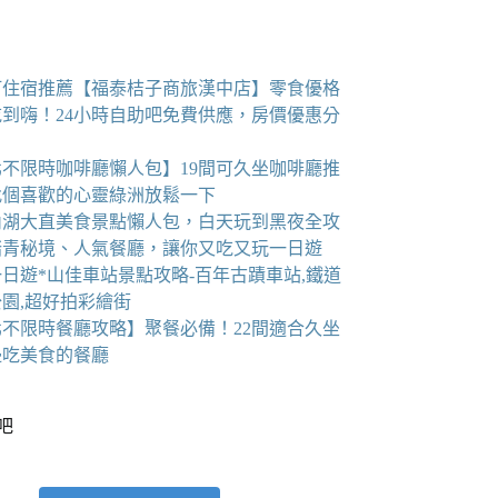
町住宿推薦【福泰桔子商旅漢中店】零食優格
吃到嗨！24小時自助吧免費供應，房價優惠分
北不限時咖啡廳懶人包】19間可久坐咖啡廳推
找個喜歡的心靈綠洲放鬆一下
6內湖大直美食景點懶人包，白天玩到黑夜全攻
踏青秘境、人氣餐廳，讓你又吃又玩一日遊
日遊*山佳車站景點攻略-百年古蹟車站,鐵道
園,超好拍彩繪街
北不限時餐廳攻略】聚餐必備！22間適合久坐
邊吃美食的餐廳
看吧