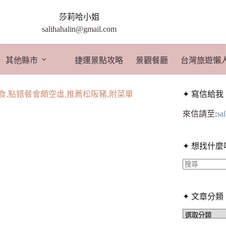
莎莉哈小姐
salihahalin@gmail.com
其他縣市
捷運景點攻略
景觀餐廳
台灣旅遊懶
飲食,點錯餐會頗空虛,推薦松阪豬,附菜單
✦ 寫信給我
來信請至:
sa
✦ 想找什麼
找
不
✦ 文章分類
到
符
✦
文
合