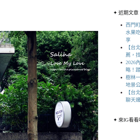
章
條
分
✦ 近期文章
件
類
的
西門
結
水果
果
享
【台
薦，
202
略！
樹林一
地景公
【台
聊天
✦ 來IG看