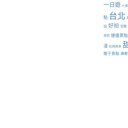
一日遊
七
台北
點
好拍
站
宜蘭
捷運景
茶控
漫
犯規美食
親子景點
讀書