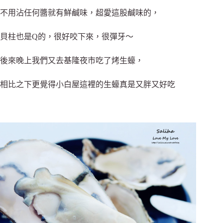
不用沾任何醬就有鮮鹹味，超愛這股鹹味的，
貝柱也是Q的，很好咬下來，很彈牙～
後來晚上我們又去基隆夜市吃了烤生蠔，
相比之下更覺得小白屋這裡的生蠔真是又胖又好吃