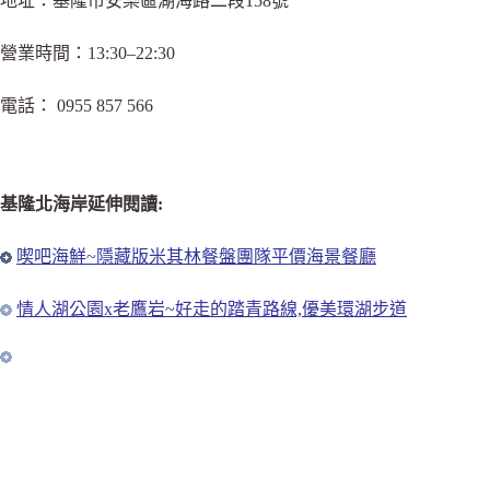
地址：基隆市安樂區湖海路二段158號
營業時間：13:30–22:30
電話： 0955 857 566
基隆北海岸延伸閱讀:
喫吧海鮮~隱藏版米其林餐盤團隊平價海景餐廳
情人湖公園x老鷹岩~好走的踏青路線,優美環湖步道