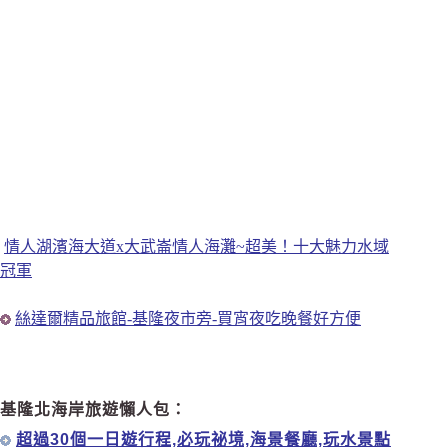
情人湖濱海大道x大武崙情人海灘~超美！十大魅力水域
冠軍
絲達爾精品旅館-基隆夜市旁-買宵夜吃晚餐好方便
基隆北海岸旅遊懶人包：
超過30個一日遊行程,必玩祕境,海景餐廳,玩水景點