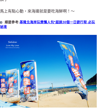
馬上有點心動，來海邊就是要吃海鮮啊！～
順遊參考:
基隆北海岸玩樂懶人包*超過30個一日遊行程,必玩
祕境