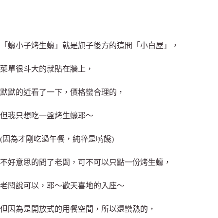
「蠔小子烤生蠔」就是旗子後方的這間「小白屋」，
菜單很斗大的就貼在牆上，
默默的近看了一下，價格蠻合理的，
但我只想吃一盤烤生蠔耶～
(因為才剛吃過午餐，純粹是嘴饞)
不好意思的問了老闆，可不可以只點一份烤生蠔，
老闆說可以，耶～歡天喜地的入座～
但因為是開放式的用餐空間，所以還蠻熱的，