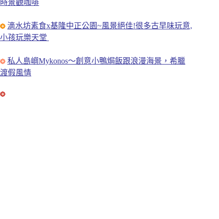
時景觀咖啡
滴水坊素食x基隆中正公園~風景絕佳!很多古早味玩意,
小孩玩樂天堂
私人島嶼Mykonos～創意小鴨焗飯跟浪漫海景，希臘
渡假風情