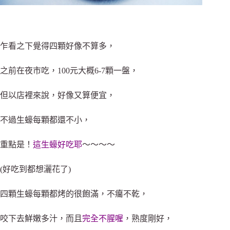
乍看之下覺得四顆好像不算多，
之前在夜市吃，100元大概6-7顆一盤，
但以店裡來說，好像又算便宜，
不過生蠔每顆都還不小，
重點是！
這生蠔好吃耶
～～～～
(好吃到都想灑花了)
四顆生蠔每顆都烤的很飽滿，不癟不乾，
咬下去鮮嫩多汁，而且
完全不腥喔
，熟度剛好，