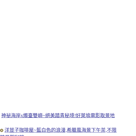
神祕海岸x燭臺雙嶼~絕美踏青秘境!好萊塢電影取景地
洋荳子咖啡屋~藍白色的浪漫,希臘風海景下午茶,不限