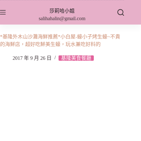
跳
莎莉哈小姐
至
salihahalin@gmail.com
主
要
內
*基隆外木山沙灘海鮮推薦*小白屋-蠔小子烤生蠔~不貴
容
的海鮮店，超好吃鮮美生蠔，玩水兼吃好料的
2017 年 9 月 26 日
基隆美食餐廳