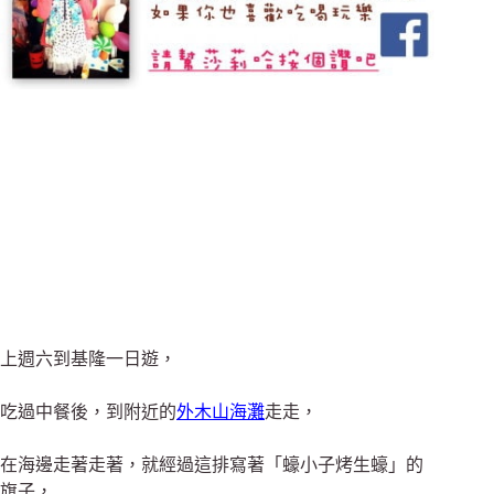
上週六到基隆一日遊，
吃過中餐後，到附近的
外木山海灘
走走，
在海邊走著走著，就經過這排寫著「蠔小子烤生蠔」的
旗子，