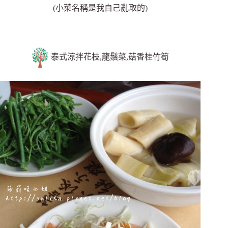
(小菜名稱是我自己亂取的)
泰式涼拌花枝,龍鬚菜,菇香桂竹筍