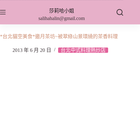
跳
莎莉哈小姐
至
salihahalin@gmail.com
主
要
內
*台北貓空美食*邀月茶坊~被翠綠山景環繞的茶香料理
容
2013 年 6 月 20 日
台北中式料理熱炒店