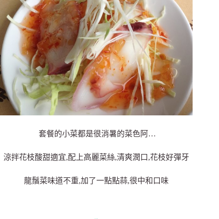
套餐的小菜都是很消暑的菜色阿…
涼拌花枝酸甜適宜,配上高麗菜絲,清爽潤口,花枝好彈牙
龍鬚菜味道不重,加了一點點蒜,很中和口味