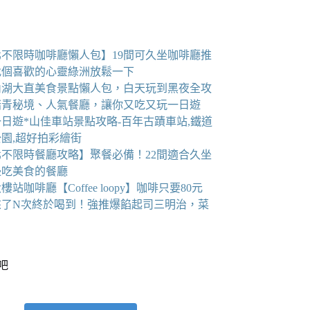
北不限時咖啡廳懶人包】19間可久坐咖啡廳推
找個喜歡的心靈綠洲放鬆一下
6內湖大直美食景點懶人包，白天玩到黑夜全攻
踏青秘境、人氣餐廳，讓你又吃又玩一日遊
日遊*山佳車站景點攻略-百年古蹟車站,鐵道
園,超好拍彩繪街
北不限時餐廳攻略】聚餐必備！22間適合久坐
邊吃美食的餐廳
樓站咖啡廳【Coffee loopy】咖啡只要80元
來了N次終於喝到！強推爆餡起司三明治，菜
看吧