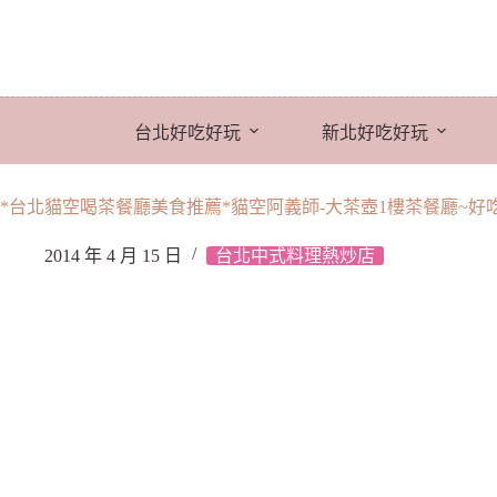
跳
至
主
要
內
台北好吃好玩
新北好吃好玩
容
*台北貓空喝茶餐廳美食推薦*貓空阿義師-大茶壺1樓茶餐廳~好
2014 年 4 月 15 日
台北中式料理熱炒店