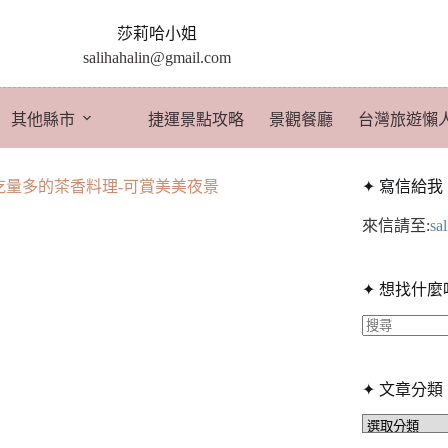
莎莉哈小姐
salihahalin@gmail.com
其他縣市
捷運景點攻略
景觀餐廳
台灣旅遊懶
吃量多的茶香料理-可賞美美夜景
✦ 寫信給我
來信請至:
sa
✦ 想找什麼
找
不
✦ 文章分類
到
符
✦
文
合