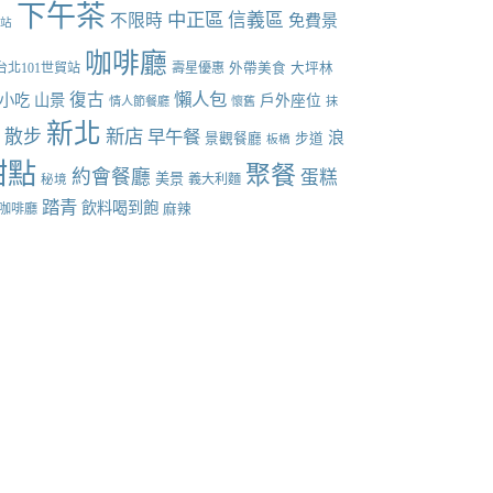
下午茶
中正區
信義區
不限時
免費景
張站
咖啡廳
台北101世貿站
壽星優惠
外帶美食
大坪林
懶人包
復古
小吃
山景
戶外座位
情人節餐廳
懷舊
抹
新北
新店
散步
早午餐
點
浪
景觀餐廳
步道
板橋
甜點
聚餐
約會餐廳
蛋糕
美景
義大利麵
秘境
踏青
飲料喝到飽
咖啡廳
麻辣