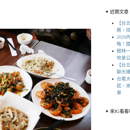
章
條
分
✦ 近期文章
件
類
的
【台
結
薦，
果
202
略！
樹林一
地景公
【台
聊天
台電大
起，
單
✦ 來IG看