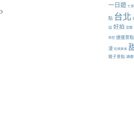
一日遊
七
D
台北
點
好拍
站
宜蘭
捷運景
茶控
漫
犯規美食
親子景點
讀書