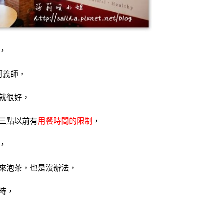
，
阿義師，
就很好，
三點以前有
用餐時間的限制
，
，
來泡茶，也是沒辦法，
時，