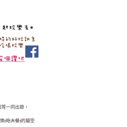
侶等一同出遊，
玩樂
(吃大餐)
的貓空