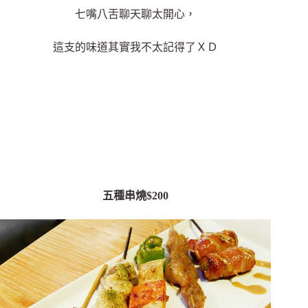
七嘴八舌聊天聊太開心，
這支的味道其實我不太記得了ＸＤ
五種串燒$200