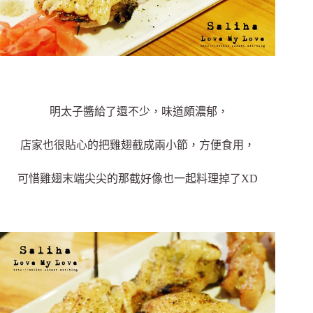
明太子醬給了還不少，味道頗濃郁，
店家也很貼心的把雞翅截成兩小節，方便食用，
可惜雞翅末端尖尖的那截好像也一起料理掉了XD