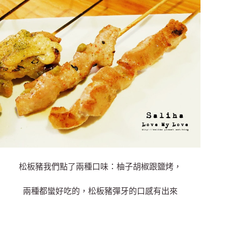
松板豬我們點了兩種口味：柚子胡椒跟鹽烤，
兩種都蠻好吃的，松板豬彈牙的口感有出來