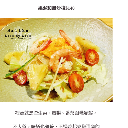
果泥和風沙拉$140
裡頭就是些生菜、鳳梨、番茄跟幾隻蝦，
不大盤，味道也普普，
不過吃起來蠻清爽的