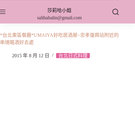
跳
莎莉哈小姐
至
salihahalin@gmail.com
主
要
內
*台北東區餐廳*UMAIYA好吃居酒屋~忠孝復興站附近的
容
串燒喝酒好去處
2015 年 8 月 12 日
台北日式料理