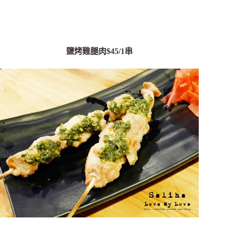
鹽烤雞腿肉$45/1串