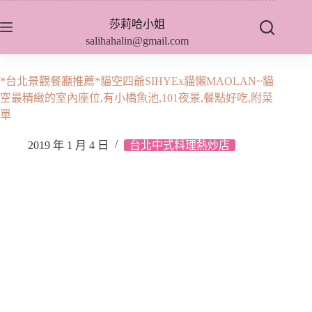
跳
莎莉哈小姐
至
salihahalin@gmail.com
主
要
內
*台北景觀餐廳推薦*貓空四爺SIHYEx貓懶MAOLAN~貓
容
空最精緻的室內座位,有小橋魚池,101夜景,餐點好吃,附菜
單
2019 年 1 月 4 日
台北中式料理熱炒店