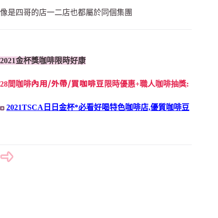
像是四哥的店一二店也都屬於同個集團
2021金杯獎咖啡限時好康
內用/外帶/買咖啡豆
28間咖啡
限時優惠+職人咖啡抽獎:
2021TSCA日日金杯*必看好喝特色咖啡店,優質咖啡豆