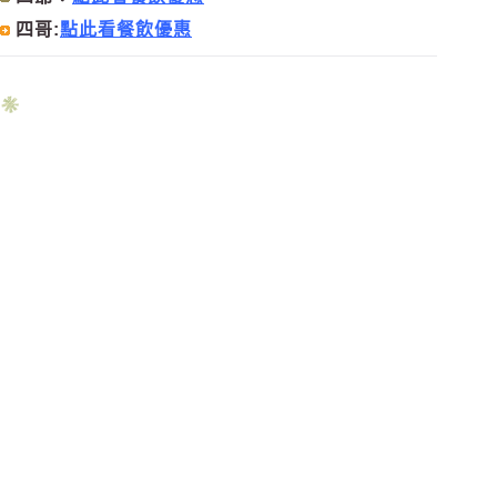
四哥:
點此看餐飲優惠