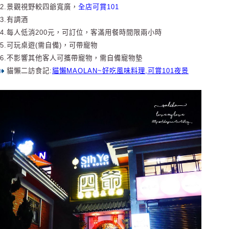
2.景觀視野較四爺寬廣，
全店可賞101
3.有調酒
4.每人低消200元，可訂位，客滿用餐時間限兩小時
5.可玩桌遊(需自備)，可帶寵物
6.不影響其他客人可攜帶寵物，需自備寵物墊
貓懶二訪食記:
貓懶MAOLAN~好吃風味料理,可賞101夜景