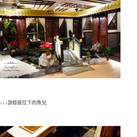
↓↓↓游經座位下的魚兒