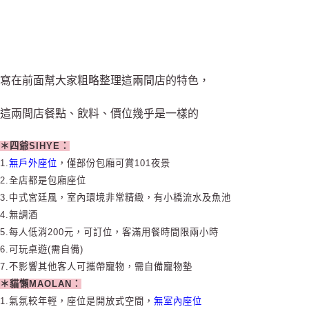
寫在前面幫大家粗略整理這兩間店的特色，
這兩間店餐點、飲料、價位幾乎是一樣的
＊四爺SIHYE：
1.
無戶外座位
，僅部份包廂可賞101夜景
2.全店都是包廂座位
3.中式宮廷風，室內環境非常精緻，有小橋流水及魚池
4.無調酒
5.每人低消200元，可訂位，客滿用餐時間限兩小時
6.可玩桌遊(需自備)
7.不影響其他客人可攜帶寵物，需自備寵物墊
＊貓懶MAOLAN：
1.氣氛較年輕，座位是開放式空間，
無室內座位