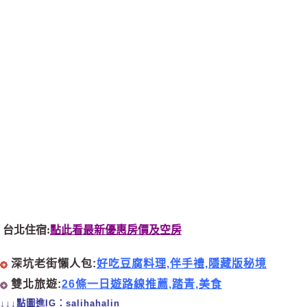
台北住宿:
點此看最新優惠房價及空房
深坑老街懶人包:
好吃豆腐料理,伴手禮,隱藏版秘境
雙北旅遊:
26條一日遊路線推薦,踏青,美食
↓↓↓點圖進IG：salihahalin