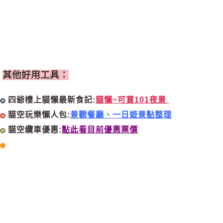
其他好用工具：
四爺樓上貓懶最新食記:
貓懶~可賞101夜景
貓空玩樂懶人包:
景觀餐廳、一日遊景點整理
貓空纜車優惠:
點此看目前優惠票價