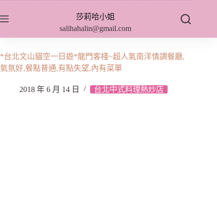
跳
莎莉哈小姐
至
salihahalin@gmail.com
主
要
內
*台北文山貓空一日遊*龍門客棧~超人氣南洋情調餐廳,
容
氣氛好,餐點普通,有點失望,內有菜單
2018 年 6 月 14 日
台北中式料理熱炒店