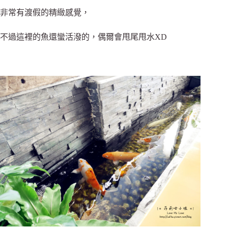
非常有渡假的精緻感覺，
不過這裡的魚還蠻活潑的，偶爾會甩尾甩水XD