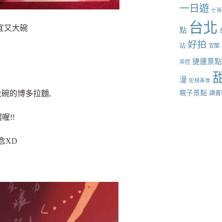
一日遊
七
台北
宜又大碗
點
好拍
站
宜蘭
捷運景
茶控
漫
犯規美食
親子景點
碗的博多拉麵,
讀書
喔!!
念XD