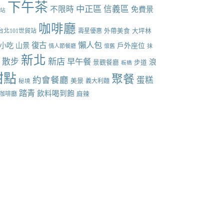
下午茶
中正區
信義區
不限時
免費景
張站
咖啡廳
台北101世貿站
壽星優惠
外帶美食
大坪林
懶人包
復古
小吃
山景
戶外座位
情人節餐廳
懷舊
抹
新北
散步
新店
早午餐
點
浪
景觀餐廳
步道
板橋
甜點
聚餐
約會餐廳
蛋糕
美景
義大利麵
秘境
踏青
飲料喝到飽
咖啡廳
麻辣