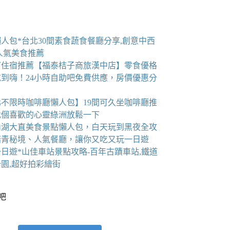
人包*台北30間素食蔬食餐廳分享,創意中西
人氣美食推薦
町住宿推薦【福泰桔子商旅漢中店】零食優格
吃到嗨！24小時自助吧免費供應，房價優惠分
北不限時咖啡廳懶人包】19間可久坐咖啡廳推
找個喜歡的心靈綠洲放鬆一下
6內湖大直美食景點懶人包，白天玩到黑夜全攻
踏青秘境、人氣餐廳，讓你又吃又玩一日遊
日遊*山佳車站景點攻略-百年古蹟車站,鐵道
園,超好拍彩繪街
看吧