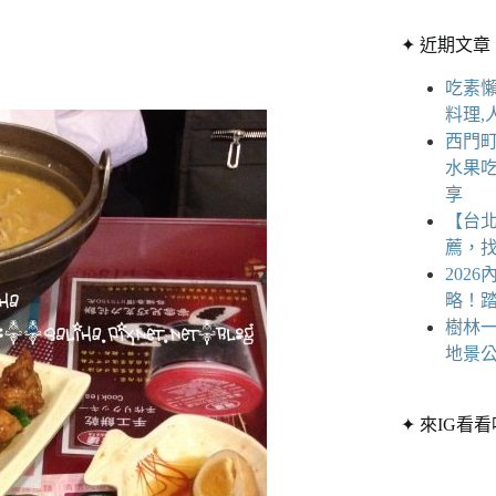
章
條
分
✦ 近期文章
件
類
的
吃素懶
結
料理,
果
西門
水果
享
【台
薦，
202
略！
樹林一
地景公
✦ 來IG看