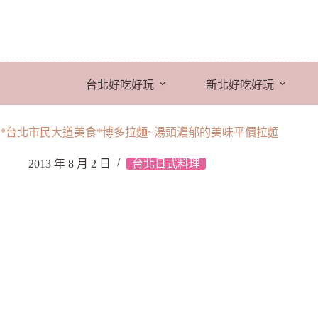
跳
至
主
要
內
台北好吃好玩
新北好吃好玩
容
*台北市民大道美食*博多拉麵~湯頭濃郁的美味平價拉麵
2013 年 8 月 2 日
台北日式料理