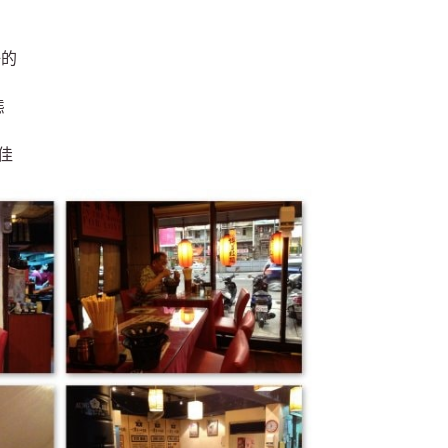
好的
態
佳