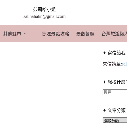
莎莉哈小姐
salihahalin@gmail.com
其他縣市
捷運景點攻略
景觀餐廳
台灣旅遊懶
✦ 寫信給我
來信請至:
sa
✦ 想找什麼
找
不
✦ 文章分類
到
符
✦
文
合