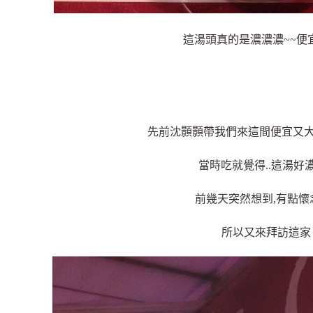
這湯頭真的是濃濃濃~~便
先前沈顥顥帶我們來這間便宜又大
當時吃就覺得..這湯好濃
前幾天突然想到,有點懷
所以又來拜訪這家