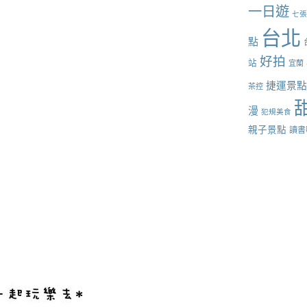
一日遊
七
台北
點
好拍
站
宜蘭
捷運景
茶控
漫
犯規美食
親子景點
讀書