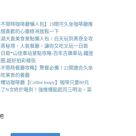
北不限時咖啡廳懶人包】19間可久坐咖啡廳推
找個喜歡的心靈綠洲放鬆一下
6內湖大直美食景點懶人包，白天玩到黑夜全攻
踏青秘境、人氣餐廳，讓你又吃又玩一日遊
日遊*山佳車站景點攻略-百年古蹟車站,鐵道
園,超好拍彩繪街
北不限時餐廳攻略】聚餐必備！22間適合久坐
邊吃美食的餐廳
樓站咖啡廳【Coffee loopy】咖啡只要80元
來了N次終於喝到！強推爆餡起司三明治，菜
看吧