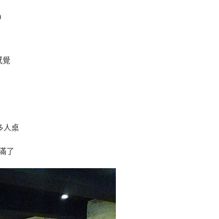
)
感覺
多人桌
滿了