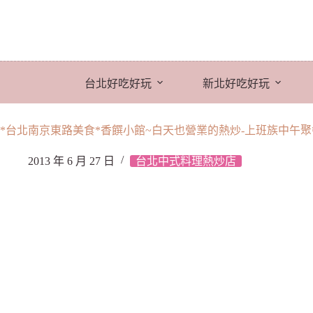
跳
至
主
要
內
台北好吃好玩
新北好吃好玩
容
*台北南京東路美食*香饌小館~白天也營業的熱炒-上班族中午
2013 年 6 月 27 日
台北中式料理熱炒店