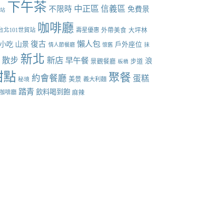
下午茶
中正區
信義區
不限時
免費景
張站
咖啡廳
台北101世貿站
壽星優惠
外帶美食
大坪林
懶人包
復古
小吃
山景
戶外座位
情人節餐廳
懷舊
抹
新北
新店
散步
早午餐
點
浪
景觀餐廳
步道
板橋
甜點
聚餐
約會餐廳
蛋糕
美景
義大利麵
秘境
踏青
飲料喝到飽
咖啡廳
麻辣