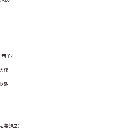
的巷子裡
大樓
狀態
是義麵屋)