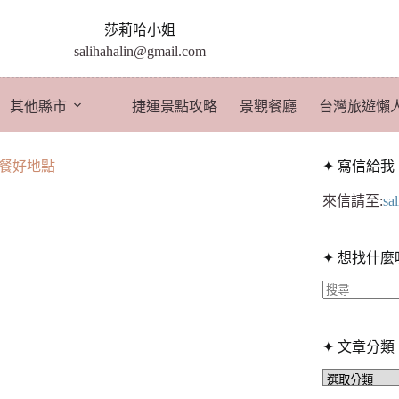
莎莉哈小姐
salihahalin@gmail.com
其他縣市
捷運景點攻略
景觀餐廳
台灣旅遊懶
聚餐好地點
✦ 寫信給我
來信請至:
sa
✦ 想找什麼
找
不
✦ 文章分類
到
符
✦
文
合