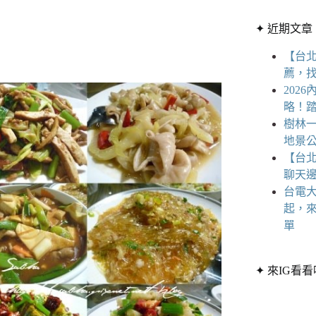
章
條
分
✦ 近期文章
件
類
的
【台
結
薦，
果
202
略！
樹林一
地景公
【台
聊天
台電大
起，
單
✦ 來IG看