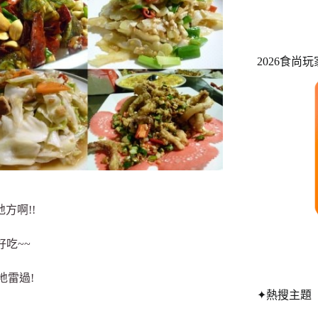
2026食尚
方啊!!
吃~~
地雷過!
✦熱搜主題