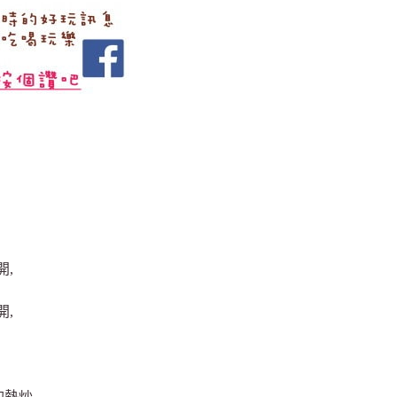
開,
開,
的熱炒