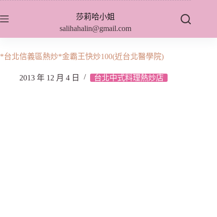
跳
莎莉哈小姐
至
salihahalin@gmail.com
主
要
內
*台北信義區熱炒*金霸王快炒100(近台北醫學院)
容
2013 年 12 月 4 日
台北中式料理熱炒店