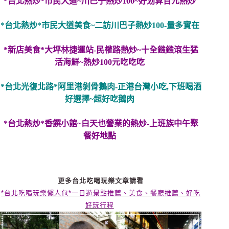
*台北熱炒*市民大道~川巴子熱炒100~好划算百元熱炒
*台北熱炒*市民大道美食~二訪川巴子熱炒100-量多實在
*新店美食*大坪林捷運站-民權路熱炒~十全鏹鏹滾生猛
活海鮮~熱炒100元吃吃吃
*台北光復北路*阿里港剝骨鵝肉-正港台灣小吃,下班喝酒
好選擇~超好吃鵝肉
*台北熱炒*香饌小館~白天也營業的熱炒-上班族中午聚
餐好地點
更多台北吃喝玩樂文章請看
*台北吃喝玩樂懶人包*一日遊景點推薦、美食、餐廳推薦、好吃
好玩行程