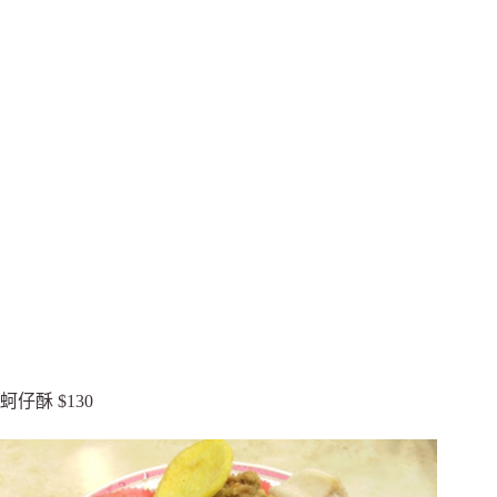
蚵仔酥 $130