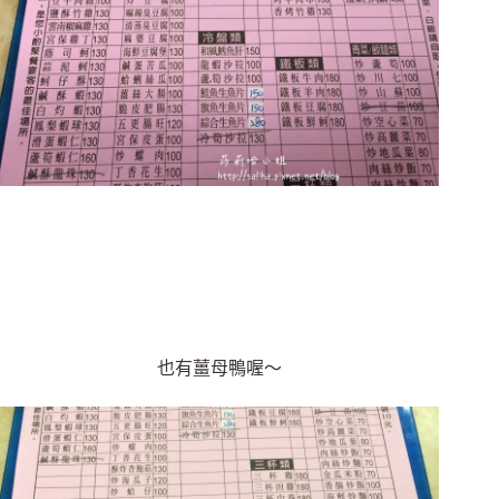
也有薑母鴨喔～