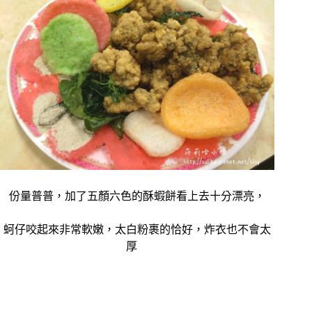
份量普普，加了五顏六色的酥蝦餅看上去十分漂亮，
蚵仔咬起來非常軟嫩，太白粉裹的恰好，炸衣也不會太
厚