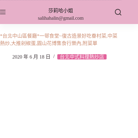
跳
莎莉哈小姐
至
salihahalin@gmail.com
主
要
內
*台北中山區餐廳*一邨食堂~復古造景好吃眷村菜,中菜
容
熱炒,大推剁椒蛋,圓山花博集食行樂內,附菜單
2020 年 6 月 18 日
台北中式料理熱炒店