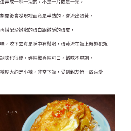
蛋弄成一塊一塊的，不是一片或是一顆，
劃開後會發現裡面竟是半熟的，
會流出蛋黃，
再
搭配滑嫩嫩的蛋白跟微酥的蛋皮，
哇，咬下去真是酥中有鬆嫩，蛋黃流在飯上時超犯規！
調味也很優，碎辣椒香辣可口，鹹味不單調，
辣度大約是小辣
，非常下飯，
受到親友們一致喜
愛