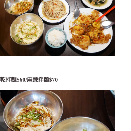
乾拌麵$60/麻辣拌麵$70