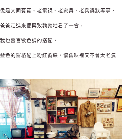
像是大同寶寶、老電視、老家具、老兵獎狀等等，
爸爸走進來便興致勃勃地看了一會，
我也蠻喜歡色調的搭配，
藍色的窗格配上粉紅窗簾，懷舊味裡又不會太老氣