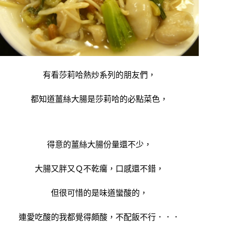
有看莎莉哈熱炒系列的朋友們，
都知道薑絲大腸是莎莉哈的必點菜色，
得意的薑絲大腸份量還不少，
大腸又胖又Ｑ不乾癟，口感還不錯，
但很可惜的是味道蠻酸的，
連愛吃酸的我都覺得頗酸，不配飯不行．．．