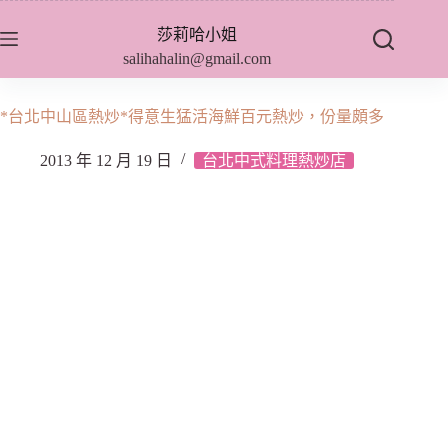
跳
莎莉哈小姐
至
salihahalin@gmail.com
主
要
內
*台北中山區熱炒*得意生猛活海鮮百元熱炒，份量頗多
容
2013 年 12 月 19 日
台北中式料理熱炒店