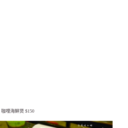
咖哩海鮮煲 $150