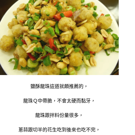
鹽酥龍珠這道就頗推薦的，
龍珠Ｑ中帶脆，不會太硬而黏牙，
龍珠跟拌料份量很多，
蔥蒜跟切半的花生吃到後來也吃不完，