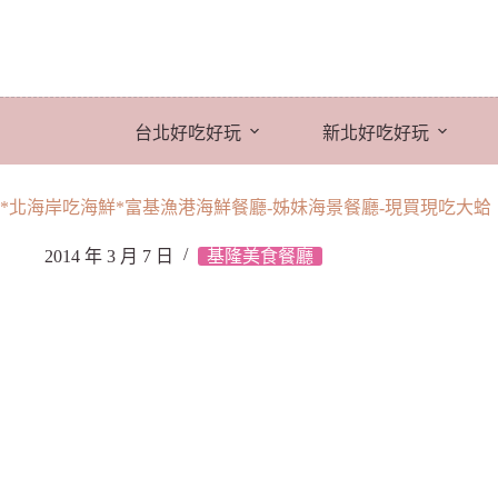
跳
至
主
要
內
台北好吃好玩
新北好吃好玩
容
*北海岸吃海鮮*富基漁港海鮮餐廳-姊妹海景餐廳-現買現吃大蛤
2014 年 3 月 7 日
基隆美食餐廳