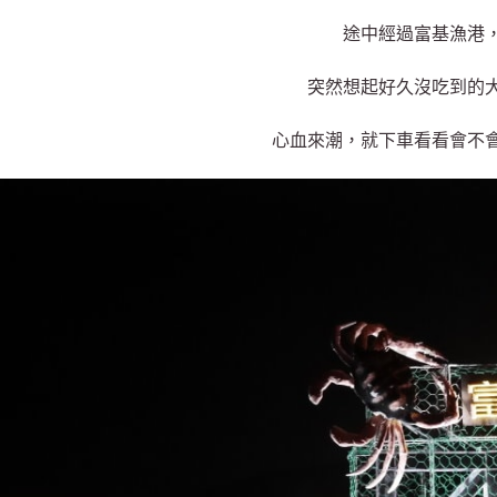
途中經過富基漁港
突然想起好久沒吃到的
心血來潮，就下車看看會不