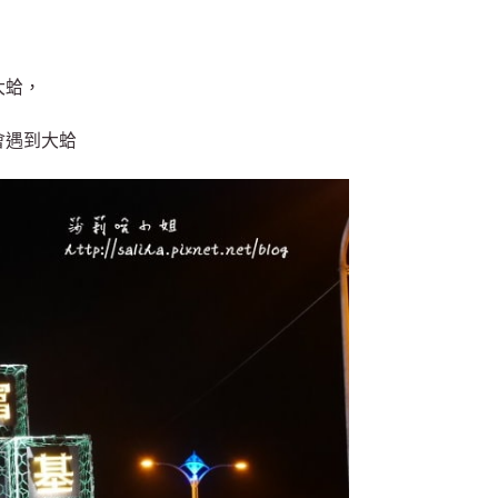
，
大蛤，
會遇到大蛤