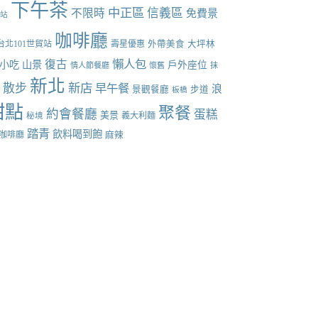
下午茶
中正區
信義區
不限時
免費景
張站
咖啡廳
台北101世貿站
壽星優惠
外帶美食
大坪林
懶人包
復古
小吃
山景
戶外座位
情人節餐廳
懷舊
抹
新北
新店
散步
早午餐
點
浪
景觀餐廳
步道
板橋
甜點
聚餐
約會餐廳
蛋糕
美景
義大利麵
秘境
踏青
飲料喝到飽
咖啡廳
麻辣