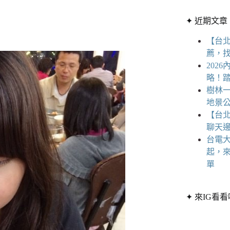
章
條
分
✦ 近期文章
件
類
的
【台
結
薦，
果
202
略！
樹林一
地景公
【台
聊天
台電大
起，
單
✦ 來IG看