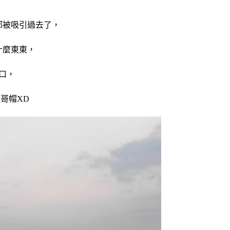
，
都被吸引過去了，
什麼東東，
口，
哥帽XD