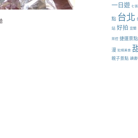
一日遊
七
台北
點
蛤
好拍
站
宜蘭
捷運景
茶控
漫
犯規美食
親子景點
讀書