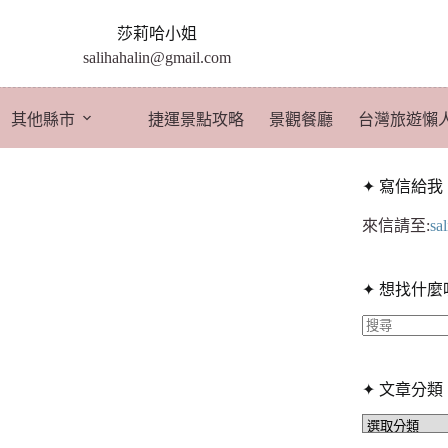
莎莉哈小姐
salihahalin@gmail.com
其他縣市
捷運景點攻略
景觀餐廳
台灣旅遊懶
✦ 寫信給我
來信請至:
sa
✦ 想找什麼
找
不
✦ 文章分類
到
符
✦
文
合