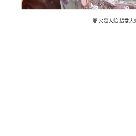
耶 又是大蛤 超愛大