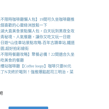
北不限時咖啡廳懶人包】19間可久坐咖啡廳推
找個喜歡的心靈綠洲放鬆一下
6內湖大直美食景點懶人包，白天玩到黑夜全攻
踏青秘境、人氣餐廳，讓你又吃又玩一日遊
日遊*山佳車站景點攻略-百年古蹟車站,鐵道
園,超好拍彩繪街
北不限時餐廳攻略】聚餐必備！22間適合久坐
邊吃美食的餐廳
樓站咖啡廳【Coffee loopy】咖啡只要80元
來了N次終於喝到！強推爆餡起司三明治，菜
看吧