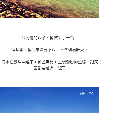
沙努爾的沙子，稍微粗了一點，
但基本上摸起來還算不錯，不會刺痛難受，
海水在艷陽照耀下，蔚藍無比，呈現漸層的藍綠，跟天
空都要融為一線了