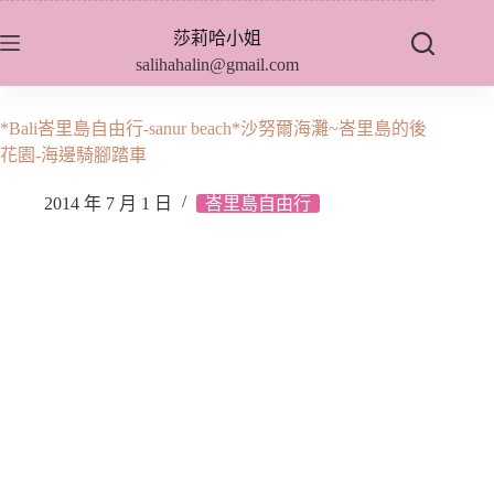
跳
莎莉哈小姐
至
salihahalin@gmail.com
主
要
內
*Bali峇里島自由行-sanur beach*沙努爾海灘~峇里島的後
容
花園-海邊騎腳踏車
2014 年 7 月 1 日
峇里島自由行