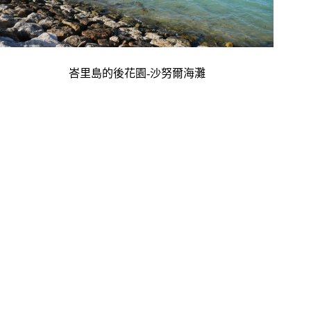
峇里島的後花園-沙努爾海灘