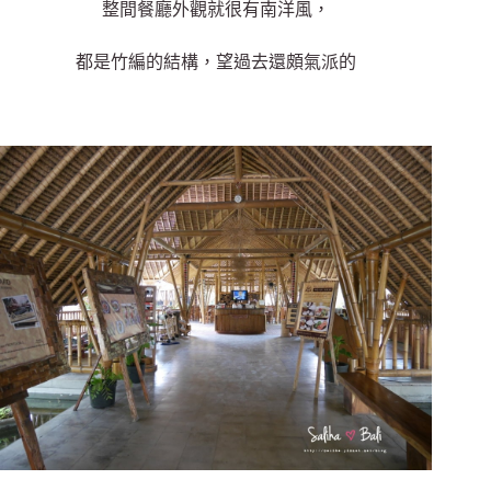
整間餐廳外觀就很有南洋風，
都是竹編的結構，望過去還頗氣派的