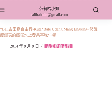
跳
莎莉哈小姐
至
salihahalin@gmail.com
主
要
內
*Bali峇里島自由行-Kuta*Bale Udang Mang Engking~悠哉
容
度爆表的庫塔水上發呆亭吃午餐
2014 年 9 月 9 日
峇里島自由行