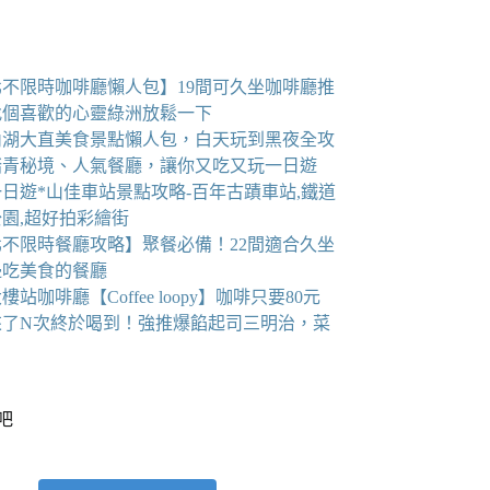
北不限時咖啡廳懶人包】19間可久坐咖啡廳推
找個喜歡的心靈綠洲放鬆一下
6內湖大直美食景點懶人包，白天玩到黑夜全攻
踏青秘境、人氣餐廳，讓你又吃又玩一日遊
日遊*山佳車站景點攻略-百年古蹟車站,鐵道
園,超好拍彩繪街
北不限時餐廳攻略】聚餐必備！22間適合久坐
邊吃美食的餐廳
樓站咖啡廳【Coffee loopy】咖啡只要80元
來了N次終於喝到！強推爆餡起司三明治，菜
看吧