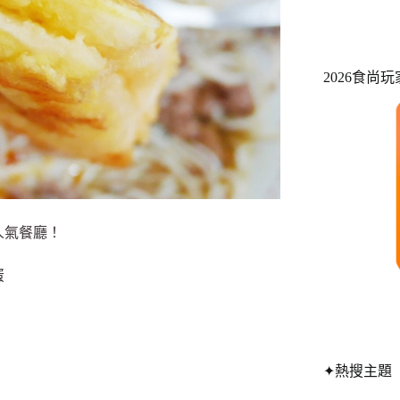
2026食尚
人氣餐廳！
蛋
✦熱搜主題