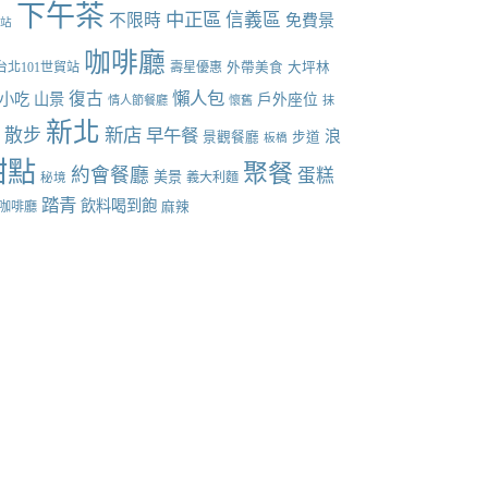
下午茶
中正區
信義區
不限時
免費景
張站
咖啡廳
台北101世貿站
壽星優惠
外帶美食
大坪林
懶人包
復古
小吃
山景
戶外座位
情人節餐廳
懷舊
抹
新北
新店
散步
早午餐
點
浪
景觀餐廳
步道
板橋
甜點
聚餐
約會餐廳
蛋糕
美景
義大利麵
秘境
踏青
飲料喝到飽
咖啡廳
麻辣