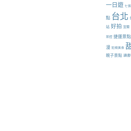
一日遊
七
台北
點
好拍
站
宜蘭
捷運景
茶控
漫
犯規美食
親子景點
讀書