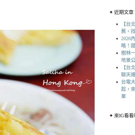
章
條
分
✦ 近期文章
件
類
的
【台
結
薦，
果
202
略！
樹林一
地景公
【台
聊天
台電大
起，
單
✦ 來IG看