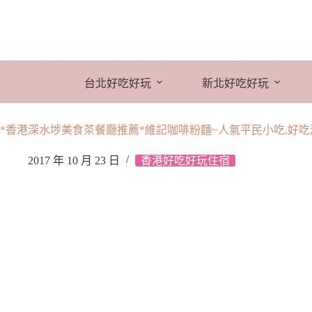
跳
至
主
要
內
台北好吃好玩
新北好吃好玩
容
*香港深水埗美食茶餐廳推薦*維記咖啡粉麵~人氣平民小吃,好吃
2017 年 10 月 23 日
香港好吃好玩住宿