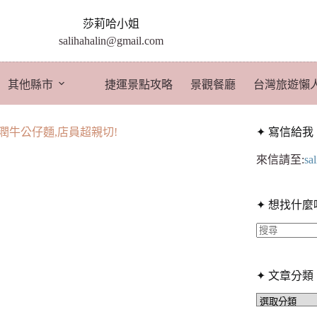
莎莉哈小姐
salihahalin@gmail.com
其他縣市
捷運景點攻略
景觀餐廳
台灣旅遊懶
潤牛公仔麵,店員超親切!
✦ 寫信給我
來信請至:
sa
✦ 想找什麼
找
不
✦ 文章分類
到
符
✦
文
合