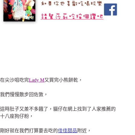
在尖沙咀吃完
Lady M
又買完小熊餅乾，
我們慢慢散步回佐敦，
這時肚子又差不多餓了，貓仔在網上找到了人家推薦的
十八座狗仔粉，
剛好就在我們打算要去吃的
佳佳甜品
附近，