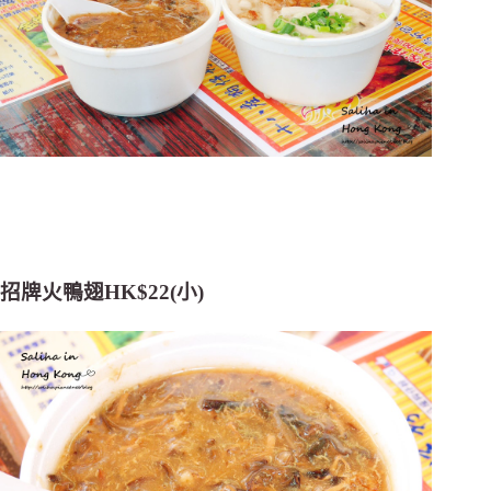
招牌火鴨翅HK$22(小)