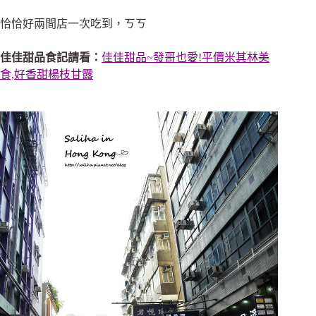
恰恰好兩間店一次吃到，ㄎㄎ
佳佳甜品食記請看：
佳佳甜品~發哥也愛!平價米其林美
食,好香甜楊枝甘露