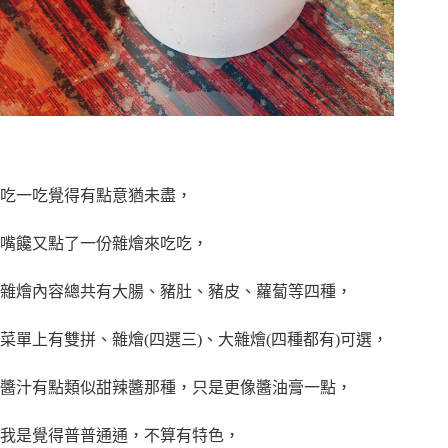
吃一吃覺得有點意猶未盡，
嘴饞又點了一份雜燴來吃吃，
雜燴內容總共有大腸、豬肚、豬皮、蘿蔔等四種，
菜單上有雙拼、雜燴(四選三)、大雜燴(四種都有)可選，
醬汁有點類似甜辣醬那種，只是更像醬油膏一點，
我是覺得普普通通，不算有特色，