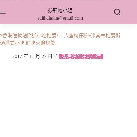
跳
莎莉哈小姐
至
salihahalin@gmail.com
主
要
內
*香港佐敦站附近小吃推薦*十八座狗仔粉~米其林推薦街
容
頭港式小吃,好吃火鴨翅羹
2017 年 11 月 27 日
香港好吃好玩住宿