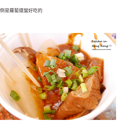
倒是蘿蔔還蠻好吃的