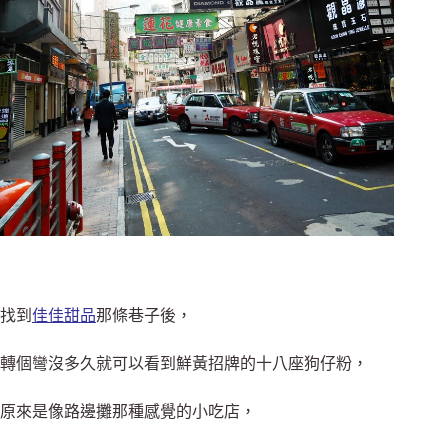
找到
佳佳甜品
那條巷子後，
轉個彎沒多久就可以看到鮮黃招牌的十八座狗仔粉，
原來是像路邊攤那種感覺的小吃店，