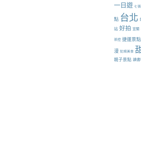
一日遊
七
台北
點
好拍
站
宜蘭
捷運景
茶控
漫
犯規美食
親子景點
讀書