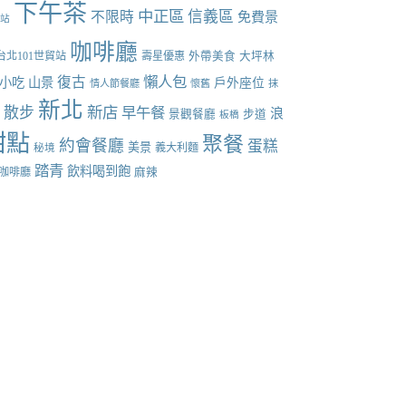
下午茶
中正區
信義區
不限時
免費景
張站
咖啡廳
台北101世貿站
壽星優惠
外帶美食
大坪林
懶人包
復古
小吃
山景
戶外座位
情人節餐廳
懷舊
抹
新北
新店
散步
早午餐
點
浪
景觀餐廳
步道
板橋
甜點
聚餐
約會餐廳
蛋糕
美景
義大利麵
秘境
踏青
飲料喝到飽
咖啡廳
麻辣