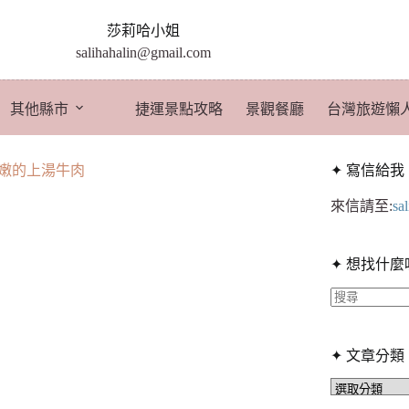
莎莉哈小姐
salihahalin@gmail.com
其他縣市
捷運景點攻略
景觀餐廳
台灣旅遊懶
極嫩的上湯牛肉
✦ 寫信給我
來信請至:
sa
✦ 想找什麼
找
不
✦ 文章分類
到
符
✦
文
合