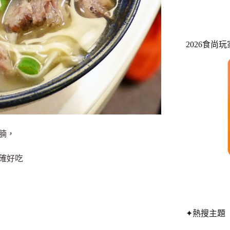
2026食尚
腩，
確好吃
✦熱搜主題