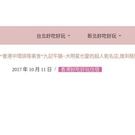
跳
至
主
要
內
台北好吃好玩
新北好吃好玩
容
*香港中環排隊美食*九記牛腩~大明星也愛的超人氣名店,燉到
2017 年 10 月 11 日
香港好吃好玩住宿