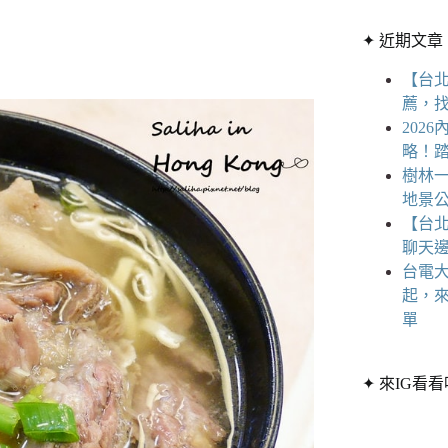
章
條
分
✦ 近期文章
件
類
的
【台
結
薦，
果
202
略！
樹林一
地景公
【台
聊天
台電大
起，
單
✦ 來IG看