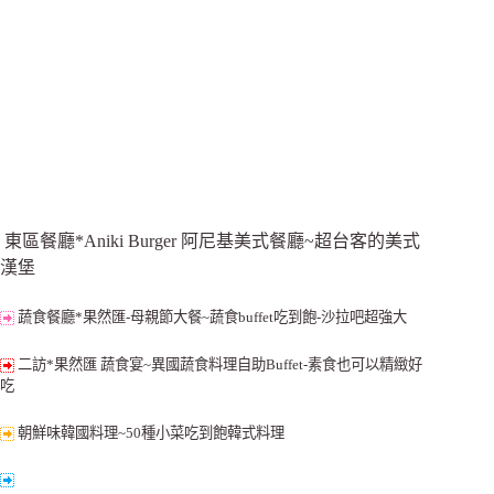
東區餐廳*Aniki Burger 阿尼基美式餐廳~超台客的美式
漢堡
蔬食餐廳*果然匯-母親節大餐~蔬食buffet吃到飽-沙拉吧超強大
二訪*果然匯 蔬食宴~異國蔬食料理自助Buffet-素食也可以精緻好
吃
朝鮮味韓國料理~50種小菜吃到飽韓式料理