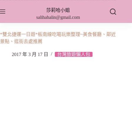
跳
莎莉哈小姐
至
salihahalin@gmail.com
主
要
內
*雙北捷運一日遊*板南線吃喝玩樂整理~美食餐廳、鄰近
容
景點、逛街去處推薦
2017 年 3 月 17 日
台灣旅遊懶人包