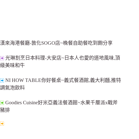
漢來海港餐廳-敦化SOGO店~晚餐自助餐吃到飽分享
光琳割烹日本料理-大安店~日本人也愛的道地風味,頂
級美味和牛
NI HOW TABLE你好餐桌~義式餐酒館,義大利麵,推特
調氣泡飲料
Goodies Cuisine好米亞義法餐酒館~水果千層派x戰斧
豬排