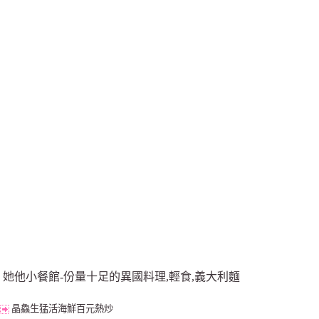
她他小餐館-份量十足的異國料理,輕食,義大利麵
晶鱻生猛活海鮮百元熱炒