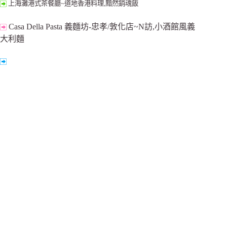
上海灘港式茶餐廳~道地香港料理,黯然銷魂飯
Casa Della Pasta 義麵坊-忠孝/敦化店~N訪,小酒館風義
大利麵