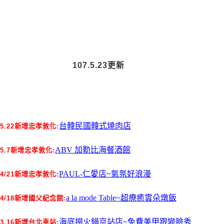
107.5.23更新
台韓民國韓式燒肉店
5.22新增忠孝敦化:
ABV 加勒比海餐酒館
5.7新增忠孝敦化:
PAUL-仁愛店~氣氛好浪漫
4/21新增忠孝敦化:
a la mode Table~超療癒雲朵燉飯
4/18新增國父紀念館:
海底撈火鍋京站店~免費美甲跟變臉秀
3.16新增台北車站: