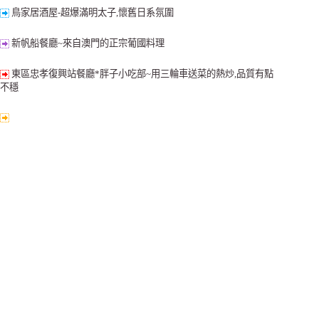
鳥家居酒屋-超爆滿明太子,懷舊日系氛圍
新帆船餐廳~來自澳門的正宗葡國料理
東區忠孝復興站餐廳*胖子小吃部~用三輪車送菜的熱炒,品質有點
不穩