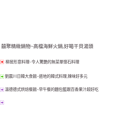
囍聚精緻鍋物~高檔海鮮火鍋,好喝干貝湯頭
柳居形意料理~令人驚艷的無菜單懷石料理
劉震川日韓大食館~道地的韓式料理,辣味好多元
溫德德式烘焙餐館~早午餐的麵包籃跟百香果汁超好吃