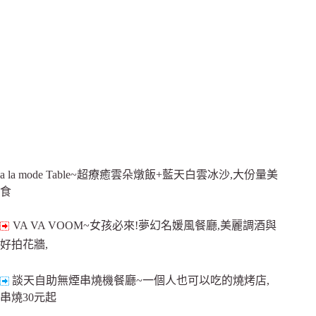
a la mode Table~超療癒雲朵燉飯+藍天白雲冰沙,大份量美
食
VA VA VOOM~女孩必來!夢幻名媛風餐廳,美麗調酒與
好拍花牆,
談天自助無煙串燒機餐廳~一個人也可以吃的燒烤店,
串燒30元起