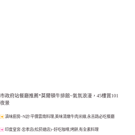
市政府站餐廳推薦*莫爾頓牛排館~氣氛浪漫，45樓賞101
夜景
滇味廚房~N訪!平價雲南料理,美味清燉牛肉米線,永吉路必吃餐廳
印度皇宮-忠孝店(松菸總店)~好吃咖哩,烤餅,有全素料理