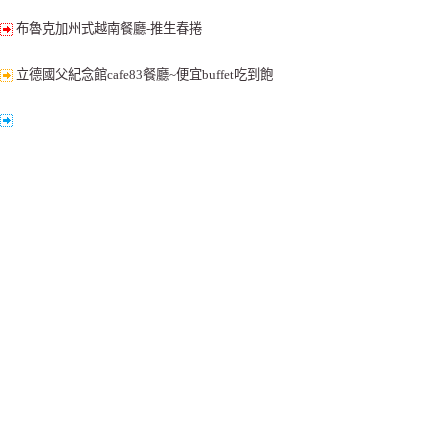
布魯克加州式越南餐廳-推生春捲
立德國父紀念館cafe83餐廳~便宜buffet吃到飽