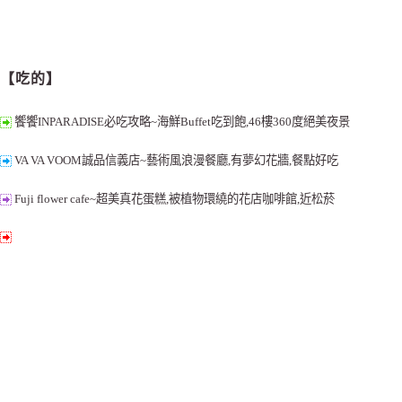
【吃的】
饗饗INPARADISE必吃攻略~海鮮Buffet吃到飽,46樓360度絕美夜景
VA VA VOOM誠品信義店~藝術風浪漫餐廳,有夢幻花牆,餐點好吃
Fuji flower cafe~超美真花蛋糕,被植物環繞的花店咖啡館,近松菸