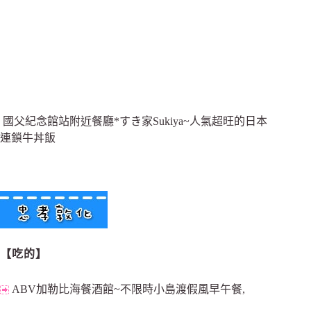
國父紀念館站附近餐廳*すき家Sukiya~人氣超旺的日本
連鎖牛丼飯
【吃的】
ABV加勒比海餐酒館~不限時小島渡假風早午餐,