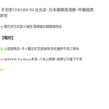
手羽壱TEBARICHI 台北店~日本連鎖居酒屋~炸雞翅真
好吃
櫻花羿日式炭火燒肉-貴婦風的精緻燒肉店
【喝的】
上島珈啡店~令人難忘的芝麻咖啡,好吃豬肝牛肉三明治
HERDOR Tea House禾多~少女心噴發!!超夢幻可愛下午茶