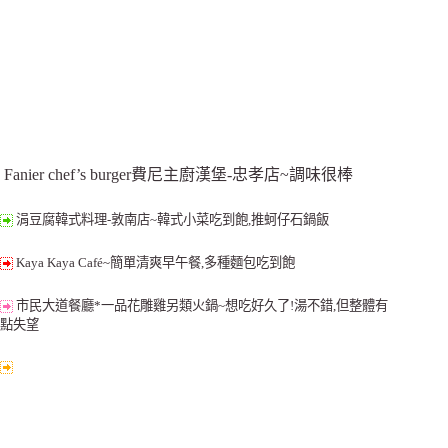
Fanier chef’s burger費尼主廚漢堡-忠孝店~調味很棒
涓豆腐韓式料理-敦南店~韓式小菜吃到飽,推蚵仔石鍋飯
Kaya Kaya Café~簡單清爽早午餐,多種麵包吃到飽
市民大道餐廳*一品花雕雞另類火鍋~想吃好久了!湯不錯,但整體有
點失望