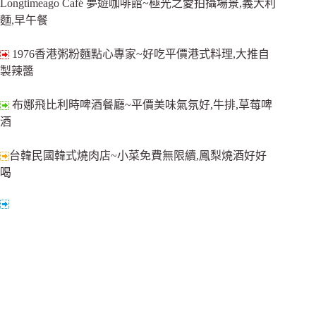
Longtimeago Café 夢遊咖啡館~極光之愛拍攝場景,義大利
麵,早午餐
1976香港粥粉麵點心專家~好吃平價港式料理,大推自
製辣醬
布娜飛比利時啤酒餐廳~平價美味氣氛好,牛排,草莓啤
酒
台韓民國韓式燒肉店~小菜免費無限續,鳳梨燒酒好好
喝