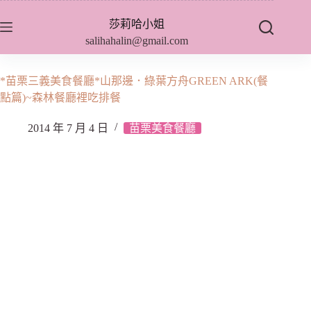
跳
莎莉哈小姐
至
salihahalin@gmail.com
主
要
內
*苗栗三義美食餐廳*山那邊．綠葉方舟GREEN ARK(餐
容
點篇)~森林餐廳裡吃排餐
2014 年 7 月 4 日
苗栗美食餐廳