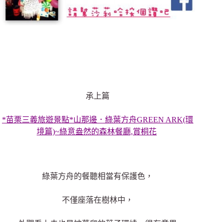
承上篇
*苗栗三義旅遊景點*山那邊．綠葉方舟GREEN ARK(環
境篇)~綠意盎然的森林餐廳,賞桐花
綠葉方舟的餐聽相當有保護色，
不僅座落在樹林中，