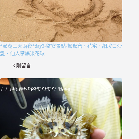
*澎湖三天兩夜*day3-望安景點-鴛鴦窟、花宅、網垵口沙
灘、仙人掌爆米花球
3 則留言