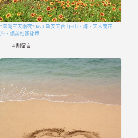
*澎湖三天兩夜*day3-望安天台山~山、海、天人菊花
海，絕美拍照秘境
4 則留言