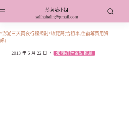
跳
莎莉哈小姐
至
salihahalin@gmail.com
主
要
內
*澎湖三天兩夜行程規劃*總覽篇(含租車,住宿等費用資
容
訊)
2013 年 5 月 22 日
澎湖好玩景點推薦