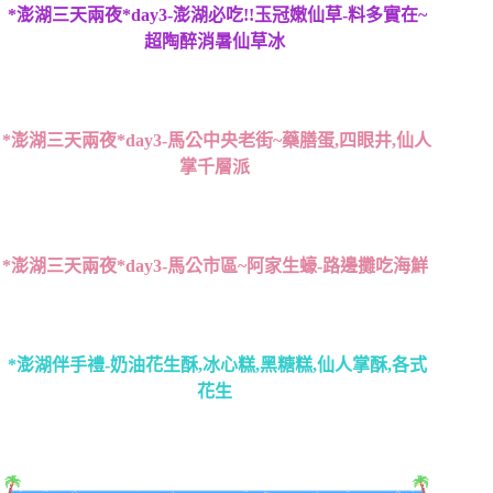
*澎湖三天兩夜*day3-澎湖必吃!!玉冠嫩仙草-料多實在~
超陶醉消暑仙草冰
*澎湖三天兩夜*day3-馬公中央老街~藥膳蛋,四眼井,仙人
掌千層派
*澎湖三天兩夜*day3-馬公市區~阿家生蠔-路邊攤吃海鮮
*澎湖伴手禮-奶油花生酥,冰心糕,黑糖糕,仙人掌酥,各式
花生