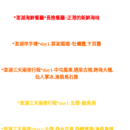
*澎湖海鮮餐廳*長進餐廳~正港的新鮮海味
*澎湖伴手禮*day1-郭家賜福~牡蠣醬,干貝醬
*澎湖三天兩夜行程*day1-中屯風車,通梁古榕,跨海大橋,
仙人掌冰,漁翁島石像
*澎湖三天兩夜行程*day1-北環~鯨魚洞
*澎湖三天兩夜*day1-北環-西台古堡,西嶼燈塔(漁翁島燈