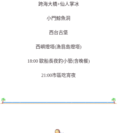
跨海大橋+仙人掌冰
小門鯨魚洞
西台古堡
西嶼燈塔(漁翁島燈塔)
18:00 歐船長夜釣小管(含晚餐)
21:00市區吃宵夜