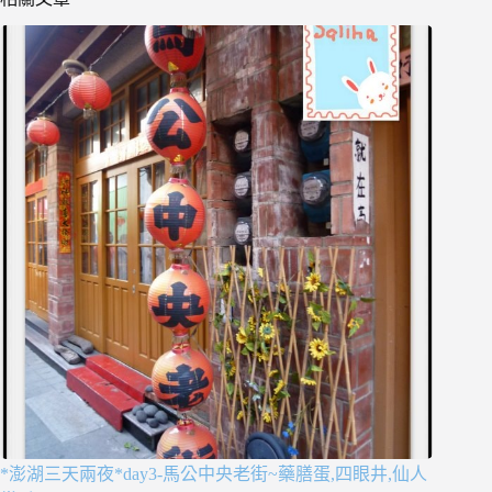
*澎湖三天兩夜*day3-馬公中央老街~藥膳蛋,四眼井,仙人