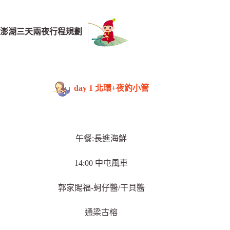
澎湖三天兩夜行程規劃
day 1 北環+夜釣小管
午餐:長進海鮮
14:00 中屯風車
郭家賜福-蚵仔醬/干貝醬
通梁古榕