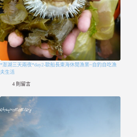
*澎湖三天兩夜*day2-歐船長東海休閒漁業~自釣自吃漁
夫生活
4 則留言