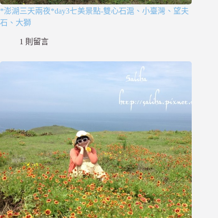
*澎湖三天兩夜*day3七美景點-雙心石滬、小臺灣、望夫
石、大獅
1 則留言