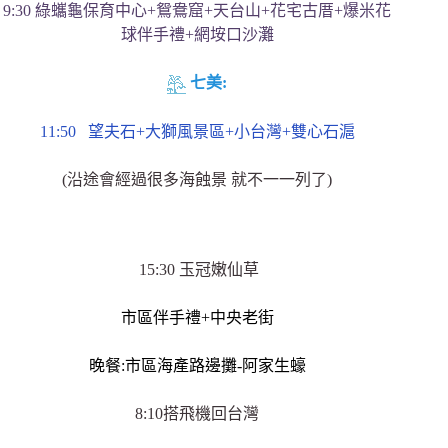
9:30 綠蠵龜保育中心+鴛鴦窟+天台山+花宅古厝+爆米花
球伴手禮+網垵口沙灘
七美:
11:50 望夫石+大獅風景區+小台灣+雙心石滬
(沿途會經過很多海蝕景 就不一一列了)
15:30 玉冠嫩仙草
市區伴手禮+中央老街
晚餐:市區海產路邊攤-阿家生蠔
8:10搭飛機回台灣