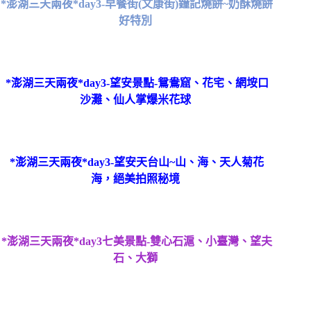
*澎湖三天兩夜*day3-早餐街(文康街)鐘記燒餅~奶酥燒餅
好特別
*澎湖三天兩夜*day3-望安景點-鴛鴦窟、花宅、網垵口
沙灘、仙人掌爆米花球
*澎湖三天兩夜*day3-望安天台山~山、海、天人菊花
海，絕美拍照秘境
*澎湖三天兩夜*day3七美景點-雙心石滬、小臺灣、望夫
石、大獅