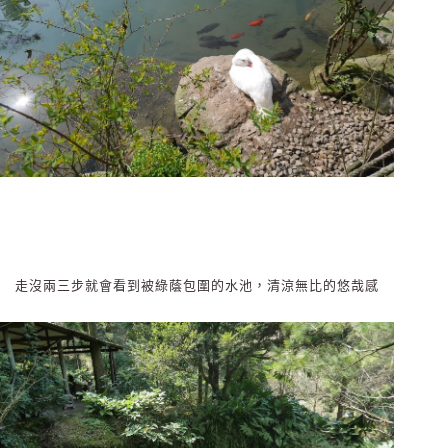
走沒兩三步就會看到被綠蔭包圍的水池，清涼無比的悠哉感