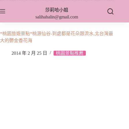
跳
莎莉哈小姐
至
salihahalin@gmail.com
主
要
內
*桃園旅遊景點*桃源仙谷-到處都是花朵跟流水,北台灣最
容
大的鬱金香花海
2014 年 2 月 25 日
桃園景點推薦