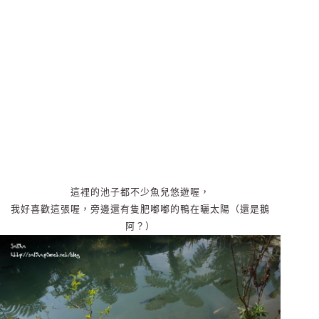
這裡的池子都不少魚兒悠遊喔，
我好喜歡這張喔，旁邊還有隻肥嘟嘟的鴨在曬太陽（還是鵝
阿？）