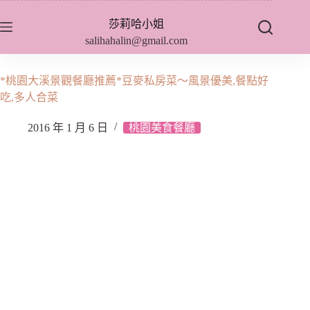
跳
莎莉哈小姐
至
salihahalin@gmail.com
主
要
內
*桃園大溪景觀餐廳推薦*豆麥私房菜～風景優美,餐點好
容
吃,多人合菜
2016 年 1 月 6 日
桃園美食餐廳