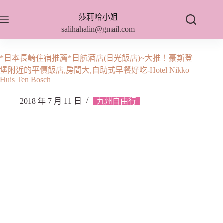
跳
莎莉哈小姐
至
salihahalin@gmail.com
主
要
內
*日本長崎住宿推薦*日航酒店(日光飯店)‎‎~大推！豪斯登
容
堡附近的平價飯店,房間大,自助式早餐好吃-Hotel Nikko
Huis Ten Bosch
2018 年 7 月 11 日
九州自由行