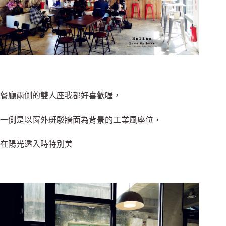
餐廳兩側的雙人座我都好喜歡喔，
一側是以窗外斑駁牆面為背景的工業風座位，
在陽光透入時特別美