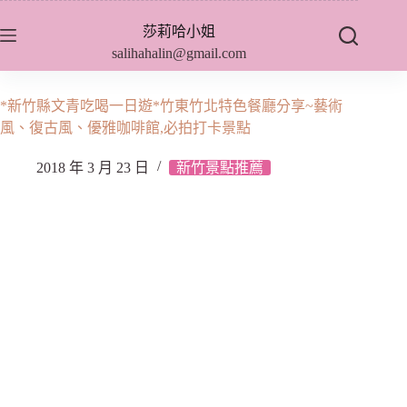
跳
莎莉哈小姐
至
salihahalin@gmail.com
主
要
內
*新竹縣文青吃喝一日遊*竹東竹北特色餐廳分享~藝術
容
風、復古風、優雅咖啡館,必拍打卡景點
2018 年 3 月 23 日
新竹景點推薦