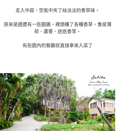
走入中庭，空氣中夾了絲淡淡的香草味，
原來是週遭有一些園圃，裡頭種了各種香草，像是薄
荷、蘆薈
、迷迭香等
，
有些園內的餐廳就直接拿來入菜了