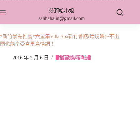
跳
莎莉哈小姐
至
salihahalin@gmail.com
主
要
內
*新竹景點推薦*六星集Villa Spa新竹會館(環境篇)~不出
容
國也能享受峇里島情調！
2016 年 2 月 6 日
新竹景點推薦