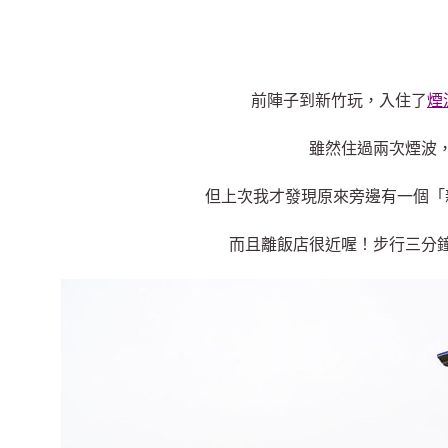
前陣子到新竹玩，入住了
煙
雖然住過兩次煙波
但上次我才發現原來旁邊有一個「
而且離飯店很近喔！步行三分