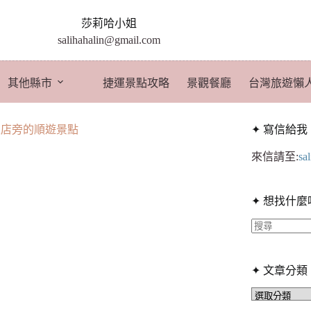
莎莉哈小姐
salihahalin@gmail.com
其他縣市
捷運景點攻略
景觀餐廳
台灣旅遊懶
飯店旁的順遊景點
✦ 寫信給我
來信請至:
sa
✦ 想找什麼
找
不
✦ 文章分類
到
符
✦
文
合