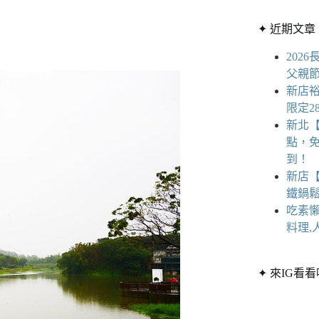
章
條
分
✦ 近期文章
件
類
的
202
結
父親
果
新店
限定2
新北
點，
到！
新店
鐵鍋
吃素懶
料理,
✦ 來IG看