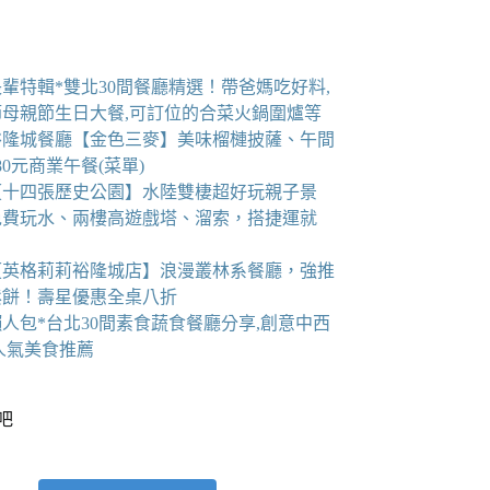
6長輩特輯*雙北30間餐廳精選！帶爸媽吃好料,
節母親節生日大餐,可訂位的合菜火鍋圍爐等
裕隆城餐廳【金色三麥】美味榴槤披薩、午間
80元商業午餐(菜單)
【十四張歷史公園】水陸雙棲超好玩親子景
免費玩水、兩樓高遊戲塔、溜索，搭捷運就
【英格莉莉裕隆城店】浪漫叢林系餐廳，強推
鬆餅！壽星優惠全桌八折
人包*台北30間素食蔬食餐廳分享,創意中西
人氣美食推薦
看吧