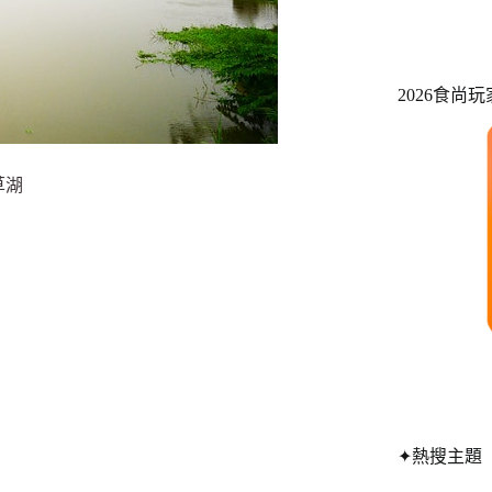
2026食尚
草湖
✦熱搜主題