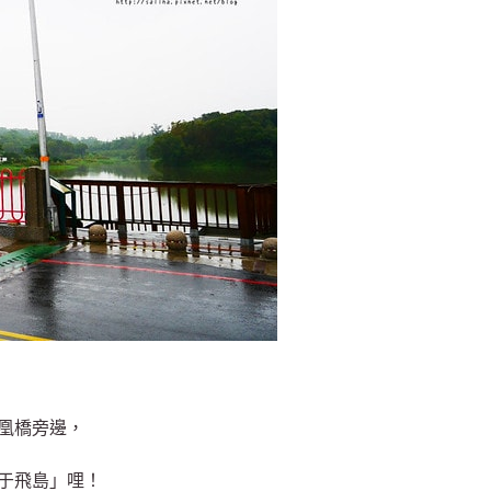
凰橋旁邊，
于飛島」哩！