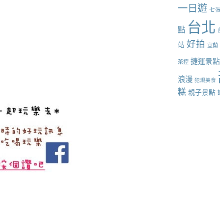
一日遊
七
台北
點
好拍
站
宜蘭
捷運景
茶控
浪漫
犯規美食
糕
親子景點