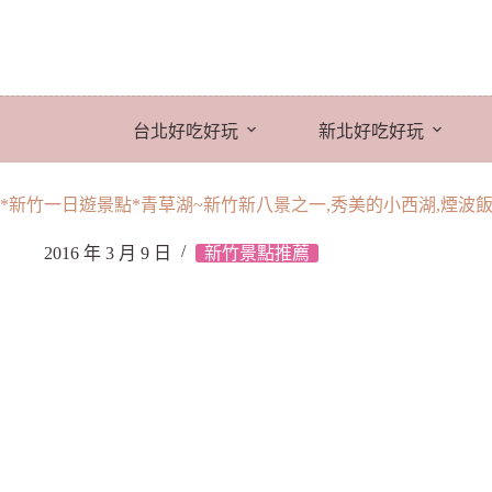
跳
至
主
要
內
台北好吃好玩
新北好吃好玩
容
*新竹一日遊景點*青草湖~新竹新八景之一,秀美的小西湖,煙波
2016 年 3 月 9 日
新竹景點推薦