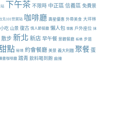
下午茶
中正區
信義區
不限時
免費景
張站
咖啡廳
壽星優惠
大坪林
台北101世貿站
外帶美食
懶人包
復古
小吃
山景
戶外座位
情人節餐廳
懷舊
抹
新北
新店
散步
早午餐
點
景觀餐廳
步道
板橋
甜點
聚餐
約會餐廳
蛋
美景
義大利麵
秘境
踏青
飲料喝到飽
讀書咖啡廳
麻辣