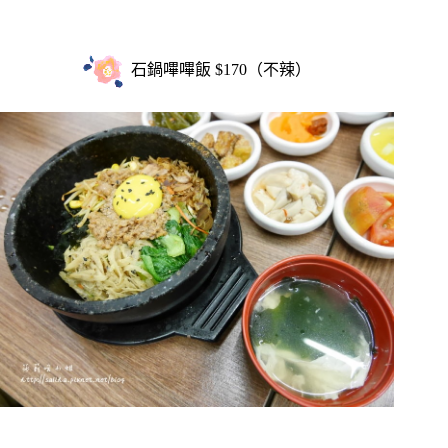
石鍋嗶嗶飯 $170（不辣）