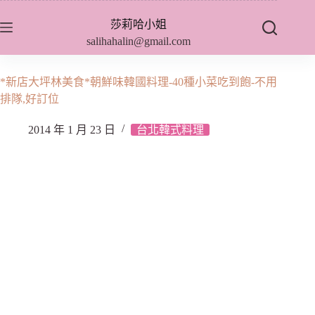
跳
莎莉哈小姐
至
salihahalin@gmail.com
主
要
內
*新店大坪林美食*朝鮮味韓國料理-40種小菜吃到飽-不用
容
排隊,好訂位
2014 年 1 月 23 日
台北韓式料理