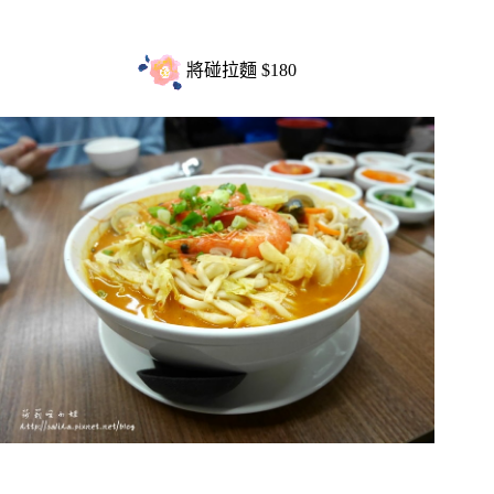
將碰拉麵 $180