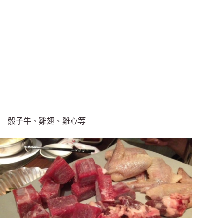
骰子牛、雞翅、雞心等