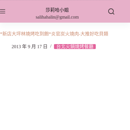
跳
莎莉哈小姐
至
salihahalin@gmail.com
主
要
內
*新店大坪林燒烤吃到飽*炎官炭火燒肉-大推好吃貝類
容
2013 年 9 月 17 日
台北火鍋燒烤餐廳