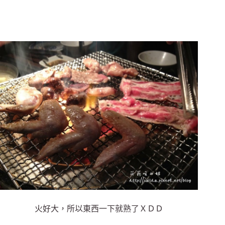
火好大，所以東西一下就熟了ＸＤＤ