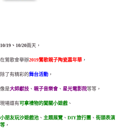
10/19、10/20
兩天，
在鶯歌會舉辦
2019鶯歌親子陶瓷嘉年華
，
除了有精彩的
舞台活動
，
像是
大師獻技
、
親子音樂會
、
星光電影院
等等，
現場還有
可拿禮物的闖關小遊戲
、
小朋友玩沙遊戲池
、
主題展覽
、
DIY旅行團
、
街頭表演
等
，