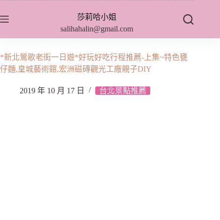
跳
莎莉哈小姐
至
salihahalin@gmail.com
主
要
內
*新北鶯歌老街一日遊*好玩好吃行程推薦-上集~特色甕
容
仔麵,皇城藝術館,宏洲磁磚觀光工廠親子DIY
2019 年 10 月 17 日
台北景點推薦