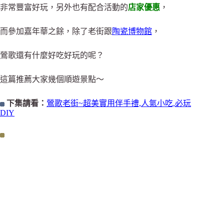
非常豐富好玩，另外也有配合活動的
店家優惠
，
而參加嘉年華之餘，除了老街跟
陶瓷博物館
，
鶯歌還有什麼好吃好玩的呢？
這篇推薦大家幾個順遊景點～
下集請看：
鶯歌老街~超美實用伴手禮,人氣小吃,必玩
DIY