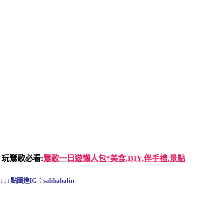
玩鶯歌必看:
鶯歌一日遊懶人包*美食,DIY,伴手禮,景點
↓↓↓點圖進IG：salihahalin