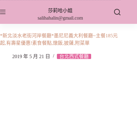
跳
莎莉哈小姐
至
salihahalin@gmail.com
主
要
內
*新北淡水老街河岸餐廳*墨尼尼義大利餐廳~主餐185元
容
起,有壽星優惠!素食餐點,燉飯,披薩,附菜單
2019 年 5 月 21 日
台北西式餐廳