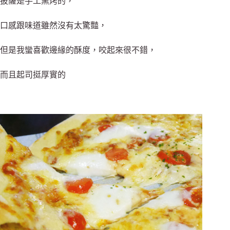
披薩是手工窯烤的，
口感跟味道雖然沒有太驚豔，
但是我蠻喜歡邊緣的酥度，咬起來很不錯，
而且起司挺厚實的