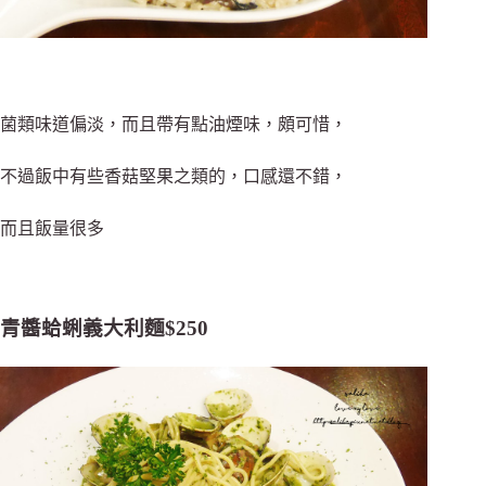
菌類味道偏淡，而且帶有點油煙味，頗可惜，
不過飯中有些香菇堅果之類的，口感還不錯，
而且飯量很多
青醬蛤蜊義大利麵$250