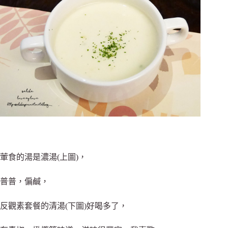
葷食的湯是濃湯(上圖)，
普普，偏鹹，
反觀素套餐的清湯(下圖)好喝多了，