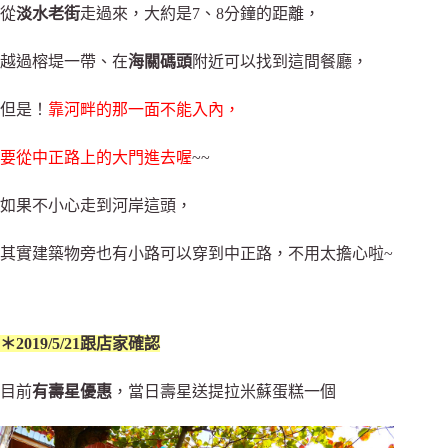
從
淡水老街
走過來，大約是7、8分鐘的距離，
越過榕堤一帶、在
海關碼頭
附近可以找到這間餐廳，
但是！
靠河畔的那一面不能入內，
要從中正路上的大門進去喔
~~
如果不小心走到河岸這頭，
其實建築物旁也有小路可以穿到中正路，不用太擔心啦~
＊2019/5/21跟店家確認
目前
有壽星優惠
，當日壽星送提拉米蘇蛋糕一個