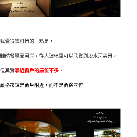
我覺得蠻可惜的一點是，
雖然餐廳靠河岸，從大玻璃窗可以欣賞到淡水河美景，
但其實
靠近窗戶的座位不多
，
嚴格來說是窗戶附近，而不是窗邊座位