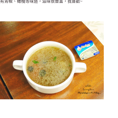
有青椒、橄欖等味道，滋味很豐富，我喜歡~