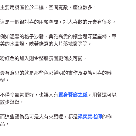
主要用餐區位於二樓，空間寬敞，座位數多，
這是一個很討喜的用餐空間，討人喜歡的元素有很多，
例如溫馨的格子沙發、典雅高貴的鑲金邊深藍座椅、華
美的水晶燈、映著綠意的大片落地窗等等，
粉紅色的加入則令整體氛圍更俏皮可愛，
最有意思的就是那些色彩鮮明的畫作及姿態可喜的雕
塑，
不僅令氣氛更好，也讓人有
置身藝廊之感
，用餐還可以
散步逛逛，
而這些藝術品可是大有來頭喔，都是
梁奕焚老師
的作
品，