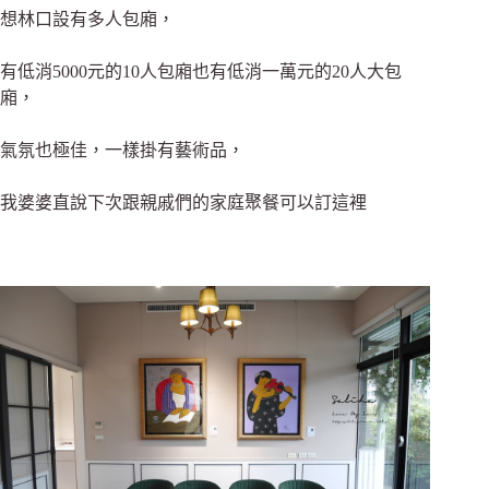
想林口設有多人包廂，
有
低消5000元的
10人包廂也有
低消一萬元的
20人大包
廂
，
氣氛也極佳，一樣掛有藝術品，
我婆婆直說下次跟親戚們的家庭聚餐可以訂這裡