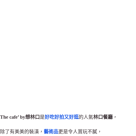
The cafe’ by想林口
是
好吃好拍又好逛
的人氣
林口餐廳
，
除了有美美的裝潢，
藝術品
更是令人賞玩不膩，