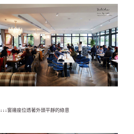
↓↓↓窗邊座位透著外頭平靜的綠意