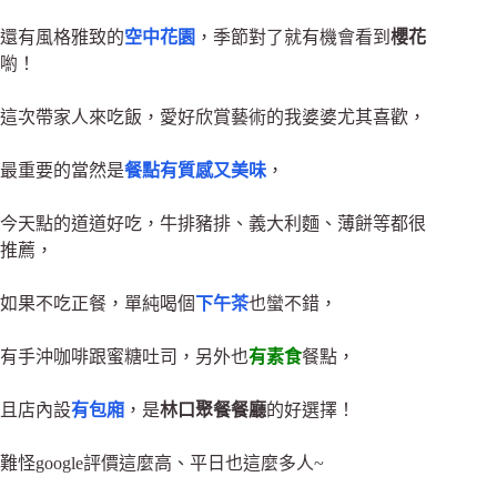
還有風格雅致的
空中花園
，季節對了就有機會看到
櫻花
喲！
這次帶家人來吃飯，愛好欣賞藝術的我婆婆尤其喜歡，
最重要的當然是
餐點有質感又美味
，
今天點的道道好吃，牛排豬排、義大利麵、薄餅等都很
推薦
，
如果不吃正餐，單純喝個
下午茶
也蠻不錯，
有手沖咖啡跟蜜糖吐司，另外也
有素食
餐點，
且店內設
有包廂
，是
林口聚餐餐廳
的好選擇！
難怪google評價這麼高、平日也這麼多人~