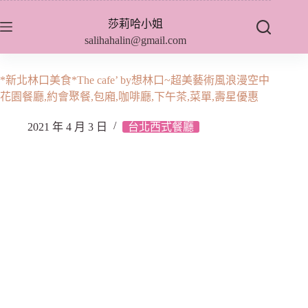
跳
莎莉哈小姐
至
salihahalin@gmail.com
主
要
內
*新北林口美食*The cafe’ by想林口~超美藝術風浪漫空中
容
花園餐廳,約會聚餐,包廂,咖啡廳,下午茶,菜單,壽星優惠
2021 年 4 月 3 日
台北西式餐廳