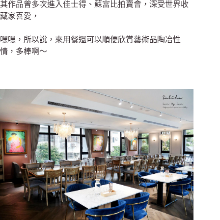
其作品曾多次進入佳士得、蘇富比拍賣會，
深受世界收
藏家喜愛，
嘿嘿，所以說，來用餐還可以順便欣賞藝術品陶冶性
情，多棒啊～