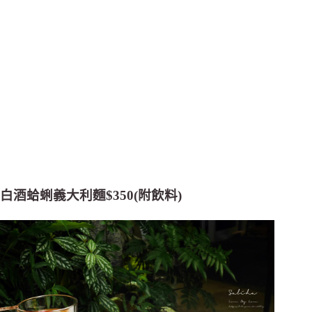
白酒蛤蜊義大利麵$350(附飲料)