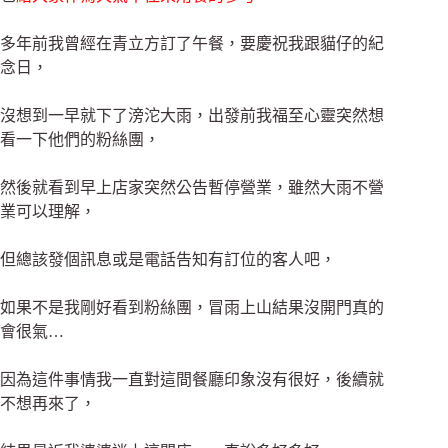
多年前我曾經在青立方訂了午餐，要慶祝我跟貓仔的紀
念日，
沒想到一早就下了滂沱大雨，出發前我福至心靈突然想
看一下他們的粉絲團，
然後就看到早上店家突然公告暫停營業，
雖然大雨不營
業可以理解，
但總該發個訊息或是電話告知有訂位的客人吧，
如果不是我剛好看到粉絲團，冒雨上山結果沒開門真的
會很氣…
因為這件事情我一直對這間餐廳印象沒有很好，後續就
不想再來了，