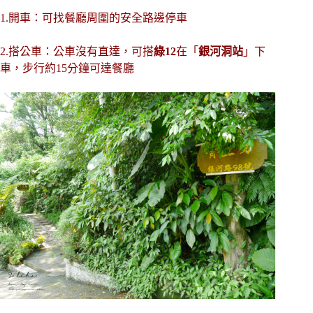
1.開車：可找餐廳周圍的安全路邊停車
2.搭公車：公車沒有直達，可搭
綠12
在「
銀河洞站
」下
車，步行約15分鐘可達餐廳