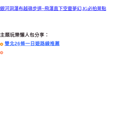
銀河洞瀑布越嶺步道~飛瀑直下空靈夢幻,IG必拍景點
主題玩樂懶人包分享：
雙北26條一日遊路線推薦