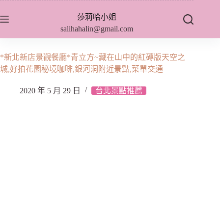
跳
莎莉哈小姐
至
salihahalin@gmail.com
主
要
內
*新北新店景觀餐廳*青立方~藏在山中的紅磚版天空之
容
城,好拍花園秘境咖啡,銀河洞附近景點,菜單交通
2020 年 5 月 29 日
台北景點推薦