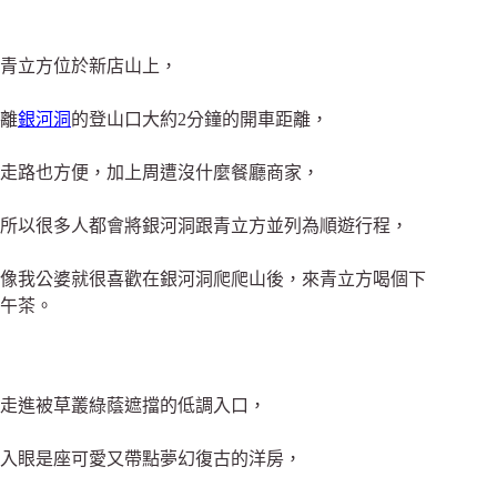
青立方位於新店山上，
離
銀河洞
的登山口大約2分鐘的開車距離，
走路也方便，加上周遭沒什麼餐廳商家，
所以很多人都會將銀河洞跟青立方並列為順遊行程，
像我公婆就很喜歡在銀河洞爬爬山後，來青立方喝個下
午茶。
走進被草叢綠蔭遮擋的低調入口，
入眼是座可愛又帶點夢幻復古的洋房，