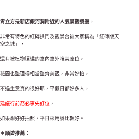
青立方
是
新店銀河洞附近的人氣景觀餐廳
，
非常有特色的紅磚拱門及觀景台被大家稱為
「紅磚版天
空之城」
，
還有被植物環繞的室內室外唯美座位，
花園也整理得相當整齊美觀，非常好拍
，
不過生意真的很好耶，平假日都好多人，
建議行前務必事先訂位
，
如果想好好拍照，平日來用餐比較好。
＊順遊推薦：