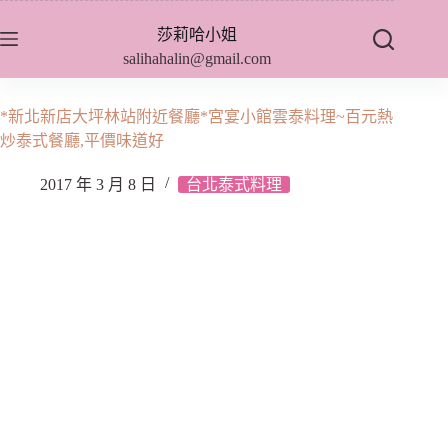
跳
莎莉哈小姐
至
salihahalin@gmail.com
主
要
內
*新北新店大坪林站附近餐廳*宮宴小館雲泰料理~百元熱
容
炒泰式餐廳,平價味道好
2017 年 3 月 8 日
台北泰式料理