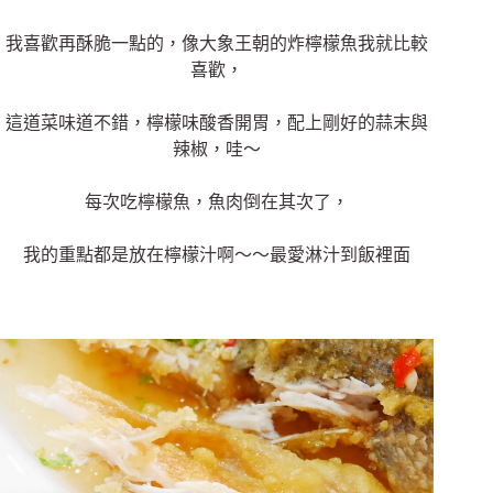
我喜歡再酥脆一點的，像大象王朝的炸檸檬魚我就比較
喜歡，
這道菜味道不錯，檸檬味酸香開胃，配上剛好的蒜末與
辣椒，哇～
每次吃檸檬魚，魚肉倒在其次了，
我的重點都是放在檸檬汁啊～～最愛淋汁到飯裡面