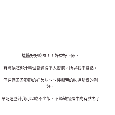
這醬好好吃喔！！好香好下飯，
有時候吃椰汁料理會覺得不太習慣，所以我不愛點，
但這個柔柔醇醇的好美味～～檸檬葉的味道點綴的剛
好，
單配這醬汁我可以吃不少飯，不過缺點是牛肉有點老了