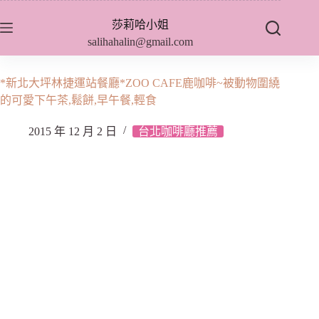
跳
莎莉哈小姐
至
salihahalin@gmail.com
主
要
內
*新北大坪林捷運站餐廳*ZOO CAFE鹿咖啡~被動物圍繞
容
的可愛下午茶,鬆餅,早午餐,輕食
2015 年 12 月 2 日
台北咖啡廳推薦