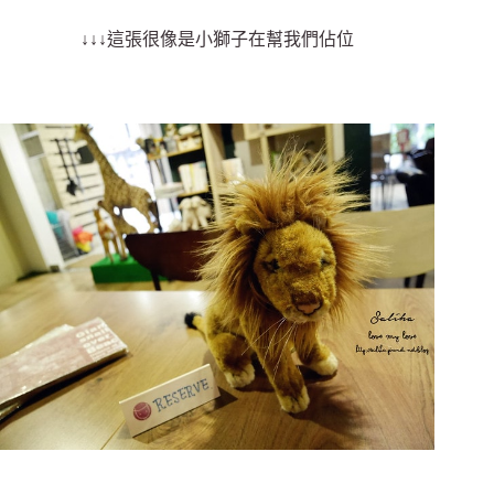
↓↓↓這張很像是小獅子在幫我們佔位