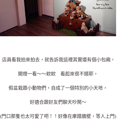
店員看我拍來拍去，就告訴我這裡其實還有個小包廂，
開燈一看～～欸欸 看起來很不錯耶，
假盆栽跟小動物們，自成了一個特別的小天地，
好適合跟好友們聊天吵鬧～
(門口那隻也太可愛了吧！！好像在摩蹭牆壁，等人上門)