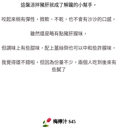
這盤涼拌豬肝就成了解饞的小幫手，
咬起來稍有彈性，微軟、不乾，也不會有沙沙的口感，
雖然還是略有點豬肝腥味，
但調味上有些甜味，配上薑絲倒也可以中和些許腥味，
我覺得還不錯啦，但因為份量不少，兩個人吃到後來有
些膩了
梅檸汁 $45