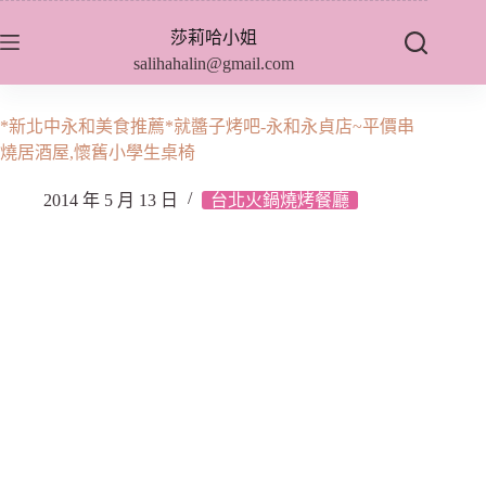
跳
莎莉哈小姐
至
salihahalin@gmail.com
主
要
內
*新北中永和美食推薦*就醬子烤吧-永和永貞店~平價串
容
燒居酒屋,懷舊小學生桌椅
2014 年 5 月 13 日
台北火鍋燒烤餐廳