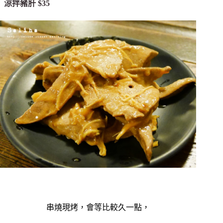
涼拌豬肝 $35
串燒現烤，會等比較久一點，