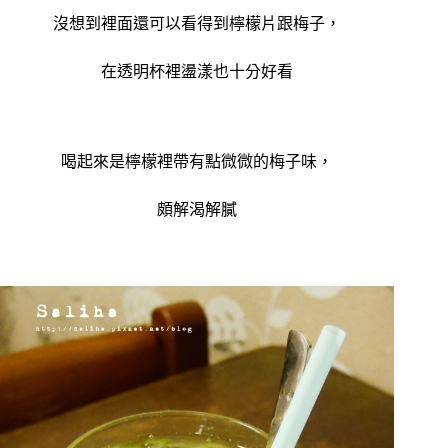
沒想到裡面還可以看得到檸檬片跟梅子，
在透明杯裡盪漾也十分好看
喝起來是檸檬裡帶有點微微的梅子味，
頗解渴解膩