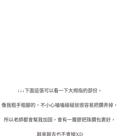
↓↓↓下面這張可以看一下大拇指的部份，
像我粗手粗腳的，不小心嗑嗑碰碰就很容易把鑽弄掉，
所以老師都會幫我加固，會有一層膠把珠鑽包裹好，
敲來敲去也不會掉XD