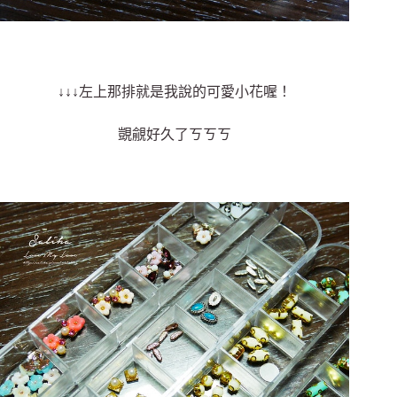
↓↓↓左上那排就是我說的可愛小花喔！
覬覦好久了ㄎㄎㄎ