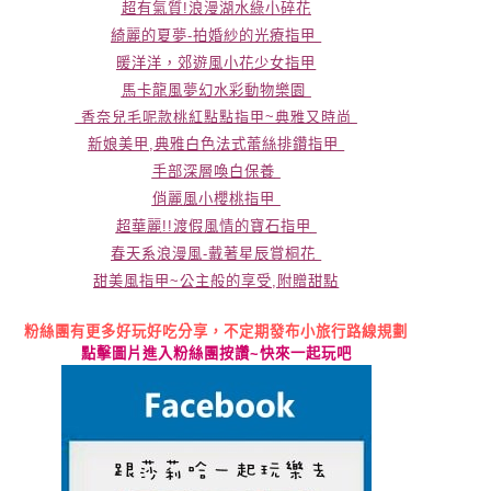
超有氣質!浪漫湖水綠小碎花
綺麗的夏夢-拍婚紗的光療指甲
暖洋洋，郊遊風小花少女指甲
馬卡龍風夢幻水彩動物樂園
香奈兒毛呢款桃紅點點指甲~典雅又時尚
新娘美甲,典雅白色法式蕾絲排鑽指甲
手部深層喚白保養
俏麗風小櫻桃
指甲
超華麗!!渡假風情的寶石指甲
春天系浪漫風-戴著星辰賞桐花
甜美風指甲~公主般的享受,附贈甜點
粉絲團有更多好玩好吃分享，不定期發布小旅行路線規劃
點擊圖片進入粉絲團按讚
~
快來一起玩吧