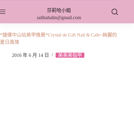
跳
莎莉哈小姐
至
salihahalin@gmail.com
主
要
內
*捷運中山站美甲推薦*Crystal de Gift Nail & Cafe~絢麗的
容
夏日風情
2016 年 6 月 14 日
美美美指甲