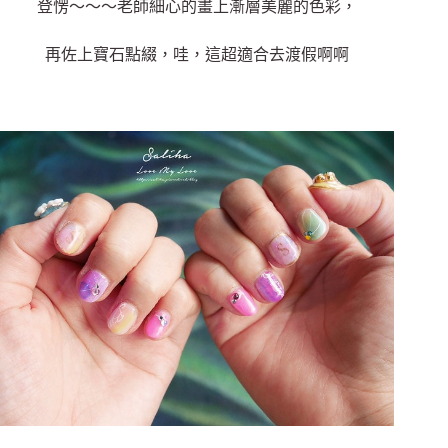
登愣～～～老師細心的畫上漸層美麗的色彩，
再佐上寶石點綴，哇，這超適合去渡假啊啊