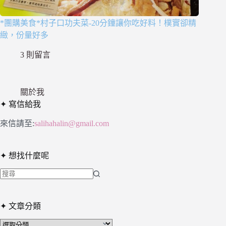
*團購美食*村子口功夫菜-20分鐘讓你吃好料！樸實卻精
緻，份量好多
3 則留言
關於我
✦ 寫信給我
來信請至:
salihahalin@gmail.com
✦ 想找什麼呢
找
不
✦ 文章分類
到
符
✦