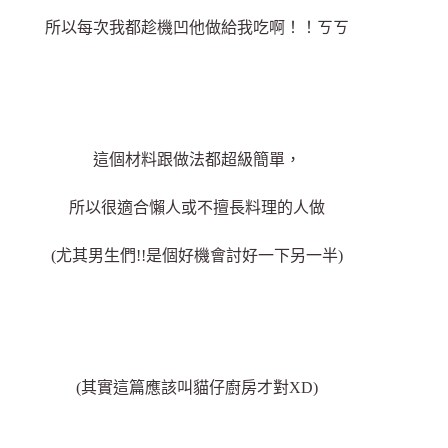
所以每次我都趁機凹他做給我吃啊！！ㄎㄎ
這個材料跟做法都超級簡單，
所以很適合懶人或不擅長料理的人做
(尤其男生們!!是個好機會討好一下另一半)
(其實這篇應該叫貓仔廚房才對XD)