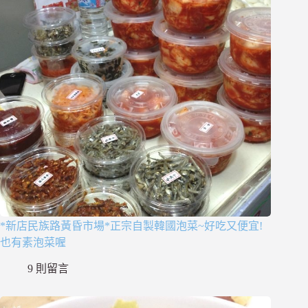
*新店民族路黃昏市場*正宗自製韓國泡菜~好吃又便宜!
也有素泡菜喔
9 則留言