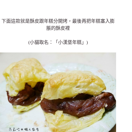
下面這款就是酥皮跟年糕分開烤，最後再把年糕塞入膨
脹的酥皮裡
(小貓取名：「小漢堡年糕」)