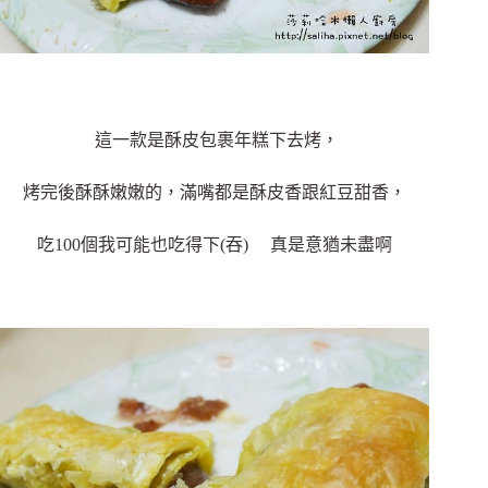
這一款是酥皮包裹年糕下去烤，
烤完後酥酥嫩嫩的，滿嘴都是酥皮香跟紅豆甜香，
吃100個我可能也吃得下(吞) 真是意猶未盡啊