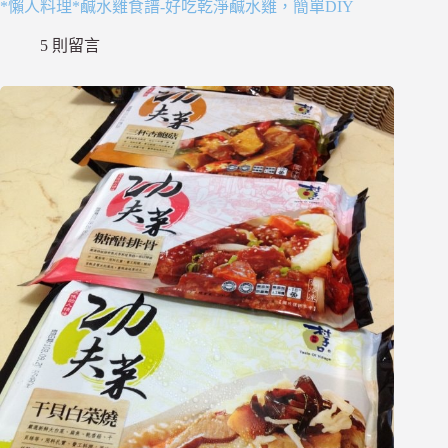
*懶人料理*鹹水雞食譜-好吃乾淨鹹水雞，簡單DIY
5 則留言