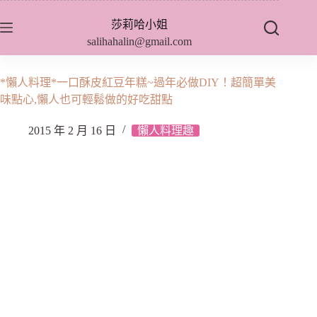
跳
莎莉哈小姐
至
salihahalin@gmail.com
主
要
內
*懶人料理*一口酥皮紅豆年糕~過年必做DIY！超簡單美
容
味點心,懶人也可輕鬆做的好吃甜點
2015 年 2 月 16 日
懶人料理趣