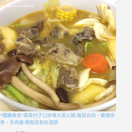
*團購美食*森泉村子口拚場大菜火鍋-酸菜白肉、藥燉排
骨、羊肉爐-輕鬆就有好湯頭