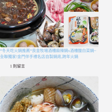
*冬天吃火鍋推薦*良金牧場酒槽麻辣鍋x酒槽酸白菜鍋~
全聯獨家!金門伴手禮名店自製鍋底,跨年火鍋
1 則留言