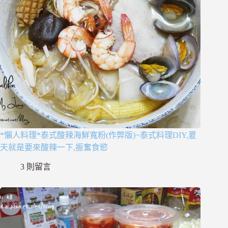
*懶人料理*泰式酸辣海鮮寬粉(作弊版)~泰式料理DIY,夏
天就是要來酸辣一下,振奮食慾
3 則留言