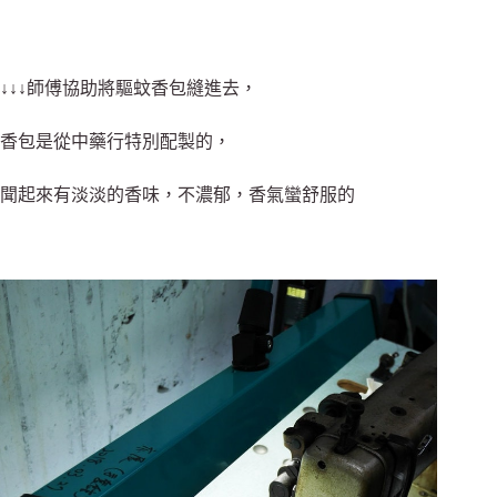
↓↓↓師傅協助將驅蚊香包縫進去，
香包是從中藥行特別配製的，
聞起來有淡淡的香味，不濃郁，香氣蠻舒服的