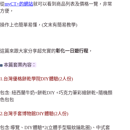
從
myCT+的網站
就可以看到商品列表及價格一覽，非常
方便，
操作上也簡單易懂，(文末有簡易教學)
這篇來跟大家分享超充實的
彰化一日遊行程
，
本篇套票內容：
1.台灣優格餅乾學院DIY體驗(2人份)
包含: 紐西蘭牛奶+餅乾DIY +巧克力筆彩繪餅乾+隨機顏
色包包
2.台灣手套博物館DIY體驗(2人份)
包含:導覽、DIY體驗*2(立體手型驅蚊鑰匙圈)、中式套