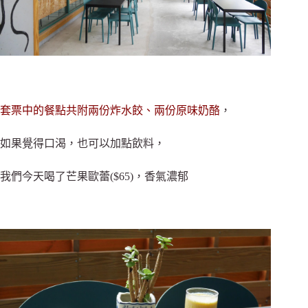
套票中的餐點共附兩份炸水餃、兩份原味奶酪
，
如果覺得口渴，也可以加點飲料，
我們今天喝了芒果歐蕾($65)，香氣濃郁