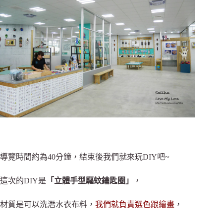
導覽時間約為40分鐘，結束後我們就來玩DIY吧~
這次的DIY是
「立體手型驅蚊鑰匙圈」
，
材質是可以洗潛水衣布料，
我們就負責選色跟繪畫
，