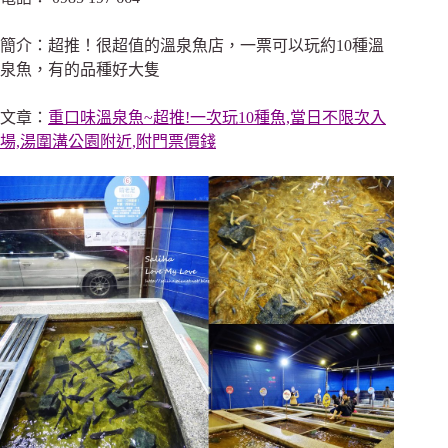
簡介：超推！很超值的溫泉魚店，一票可以玩約10種溫
泉魚，有的品種好大隻
文章：
重口味溫泉魚~超推!一次玩10種魚,當日不限次入
場,湯圍溝公園附近,附門票價錢