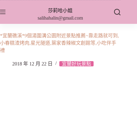
跳
莎莉哈小姐
至
salihahalin@gmail.com
主
要
內
*宜蘭礁溪*9個湯圍溝公園附近景點推薦~靠走路就可到,
容
小春糕渣烤肉,星光隧道,葉家香辣椒文創館等,小吃伴手
禮
2018 年 12 月 22 日
宜蘭好玩景點