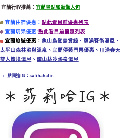
宜蘭行程推薦：
宜蘭景點餐廳懶人包
宜蘭住宿優惠：
點此看目前優惠列表
宜蘭玩樂優惠:
點此看目前優惠列表
宜蘭旅遊優惠：
龜山島登島賞鯨
、
蔥澡藝術湯屋
、
太平山森林浴與溫泉
、
宜蘭傳藝門票優惠
、
川湯春天
雙人情境湯屋
、
瓏山林冷熱泉湯屋
↓↓↓點圖進IG：salihahalin