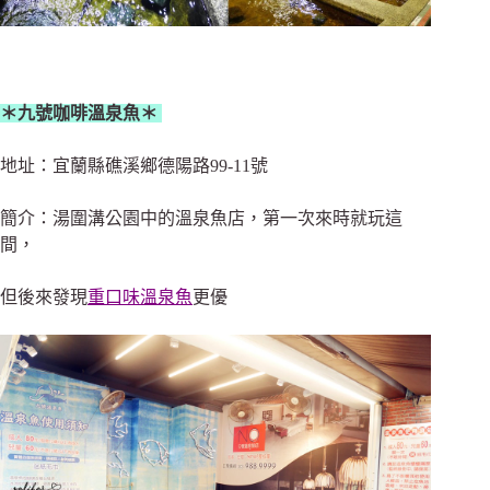
＊九號咖啡溫泉魚＊
地址：宜蘭縣礁溪鄉德陽路99-11號
簡介：湯圍溝公園中的溫泉魚店，第一次來時就玩這
間，
但後來發現
重口味溫泉魚
更優