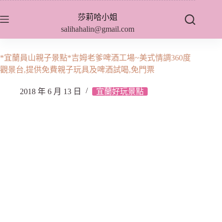
跳
莎莉哈小姐
至
salihahalin@gmail.com
主
要
內
*宜蘭員山親子景點*吉姆老爹啤酒工場~美式情調360度
容
觀景台,提供免費親子玩具及啤酒試喝,免門票
2018 年 6 月 13 日
宜蘭好玩景點