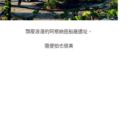
頹廢浪漫的阿根納造船廠遺址，
隨便拍也很美