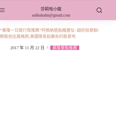
跳
莎莉哈小姐
至
salihahalin@gmail.com
主
要
內
*基隆一日遊行程推薦*阿根納造船廠遺址~超好拍景點!
容
輕鬆拍出風格照,美國隊長拍廣告的取景地
2017 年 11 月 22 日
基隆景點推薦