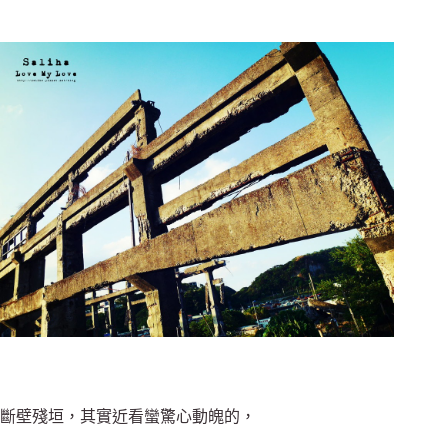
斷壁殘垣，其實近看蠻驚心動魄的，