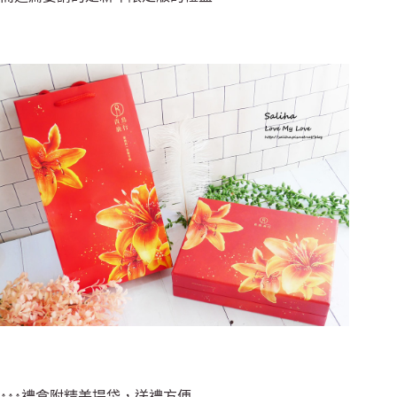
↑↑↑禮盒附精美提袋，送禮方便