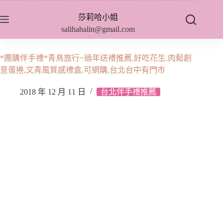
跳
莎莉哈小姐
至
salihahalin@gmail.com
主
要
內
*團購伴手禮*青鳥旅行~過年送禮推薦,好吃花生,肉鬆創
容
意蛋捲,文青風質感禮盒,可網購,台北台中有門市
2018 年 12 月 11 日
台北伴手禮推薦