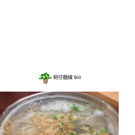
蚵仔麵線 $60