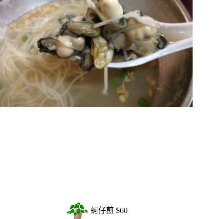
蚵仔煎 $60