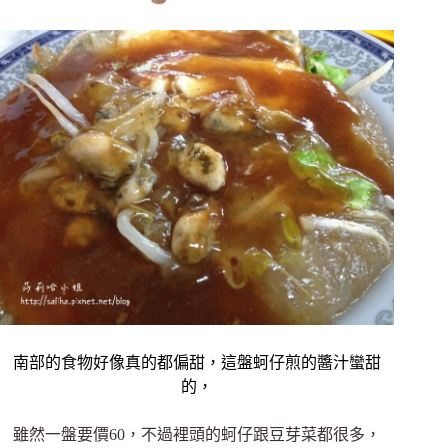
南部的食物好像真的都偏甜，這盤蚵仔煎的醬汁蠻甜
的，
雖然一盤要價60，不過裡頭的蚵仔跟豆芽菜都很多，