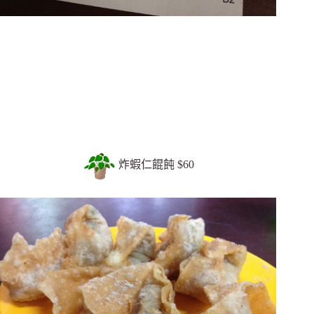
炸蝦仁餛飩 $60