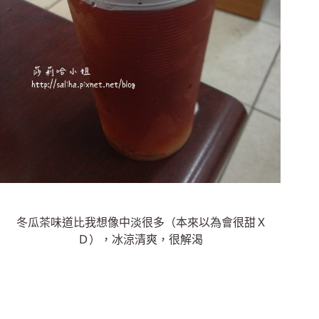
冬瓜茶味道比我想像中淡很多（本來以為會很甜Ｘ
Ｄ），冰涼清爽，很解渴