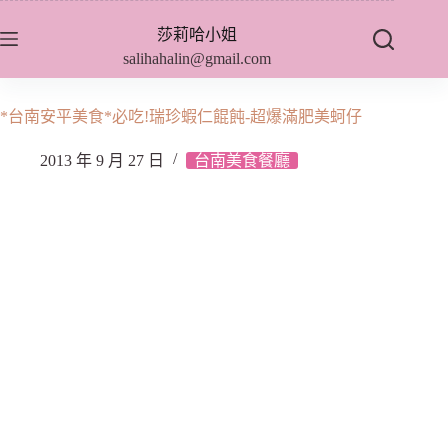
跳
莎莉哈小姐
至
salihahalin@gmail.com
主
要
內
*台南安平美食*必吃!瑞珍蝦仁餛飩-超爆滿肥美蚵仔
容
2013 年 9 月 27 日
台南美食餐廳