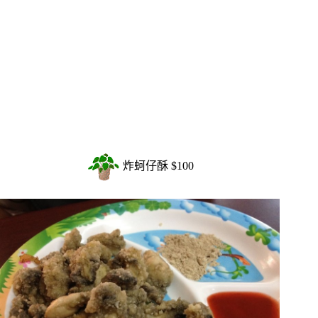
炸蚵仔酥 $100