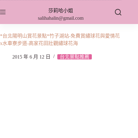
跳
莎莉哈小姐
至
salihahalin@gmail.com
主
要
內
*台北陽明山賞花景點*竹子湖站-免費賞繡球花與愛情花
容
x水車寮步道-高家花田壯觀繡球花海
2015 年 6 月 12 日
台北景點推薦