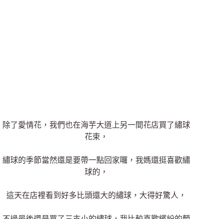
除了愛情花，我們也在海芋大道上另一間花店買了繡球
花束，
繡球的季節當然還是要帶一點回家囉，我媽還挺喜歡繡
球的，
這天在店裡看到好多比頭還大的繡球，大得好驚人，
不過最後還是買了三支小的繡球，我比較喜歡繽紛的顏