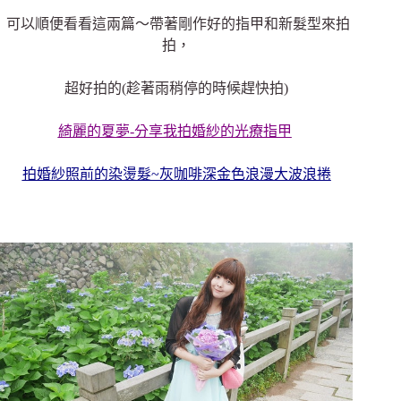
可以順便看看這兩篇～帶著剛作好的指甲和新髮型來拍
拍，
超好拍的(趁著雨稍停的時候趕快拍)
綺麗的夏夢-分享我拍婚紗的光療指甲
拍婚紗照前的染燙髮~灰咖啡深金色浪漫大波浪捲